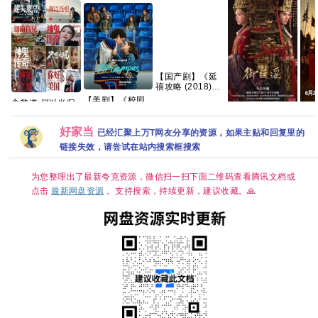
【国产剧】《延
禧攻略 (2018)》
【4K】【国语中
【美剧】《校园
食贫道 何以当归
字】【70集全】
之外 第一季
Reaction（HD.4K）
【124G】
御廷谣(2026)更
【翘
(2026) 又名: 校
（铂金珍藏版）
新中[4K+1080P.
(20
园恋曲 / 校外》
好家当
已经汇聚上万T网友分享的资源，如果主贴和回复里的
[5.9GB]
国语中字.网盘资
集持
【中英字幕】
链接失效，请尝试在站内搜索框搜索
源][2GB集]
【1
【夸克】
【国
【单
为您整理出了最新夸克资源，微信扫一扫下面二维码查看腾讯文档或
【大
【主
点击
最新网盘资源
。支持搜索，持续更新，建议收藏。🙏
周翊