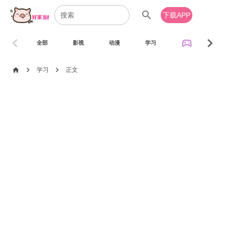
search
下载APP
chevron_left
chevron_right
sports_esports
全部
影视
动漫
学习
音乐
chevron_right
chevron_right
home
学习
正文