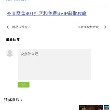
夸克网盘80T扩容和免费SVIP获取攻略
keyboard_arrow_left
keyboard_arrow_right
网易云课堂-A..
抖音商城极致玩..
最新回复
提交
猜你喜欢：