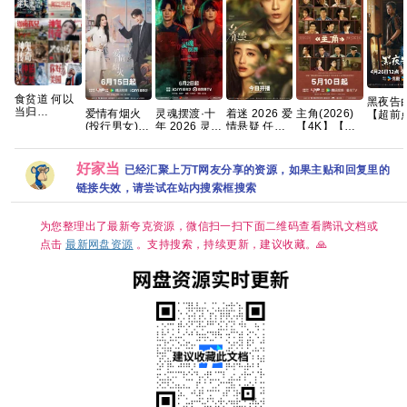
食贫道 何以
黑夜告
当归
爱情有烟火
灵魂摆渡·十
着迷 2026 爱
主角(2026)
【超前
Reaction（HD.4K）
(投行男女)
年 2026 灵魂
情悬疑 任运
【4K】【国
28集全】
（铂金珍藏
已更7集【4K
摆渡5 悬疑惊
杰 戚砚笛 已
语中字】
能灼心
版）[5.9GB]
超清SDR】
悚奇幻冒险
更最新 夸克
【夸克】
越生死
国语中字 网
于毅 刘智扬
克
好家当
已经汇聚上万T网友分享的资源，如果主贴和回复里的
盘资源下载
肖茵 已更最
链接失效，请尝试在站内搜索框搜索
新 夸克
为您整理出了最新夸克资源，微信扫一扫下面二维码查看腾讯文档或
点击
最新网盘资源
。支持搜索，持续更新，建议收藏。🙏