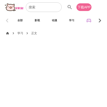
search
下载APP
chevron_left
chevron_right
sports_esports
全部
影视
动漫
学习
音乐
chevron_right
chevron_right
home
学习
正文