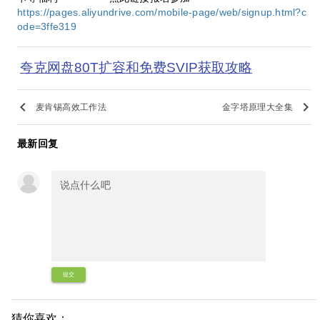
https://pages.aliyundrive.com/mobile-page/web/signup.html?c
ode=3ffe319
夸克网盘80T扩容和免费SVIP获取攻略
keyboard_arrow_left
keyboard_arrow_right
麦肯锡高效工作法
金字塔原理大全集
最新回复
提交
猜你喜欢：