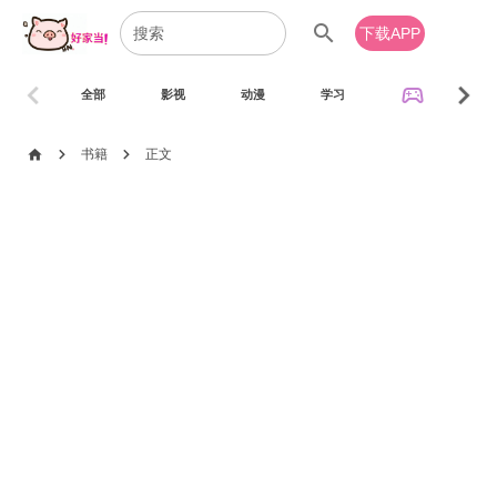
search
下载APP
chevron_left
chevron_right
sports_esports
全部
影视
动漫
学习
音乐
chevron_right
chevron_right
home
书籍
正文