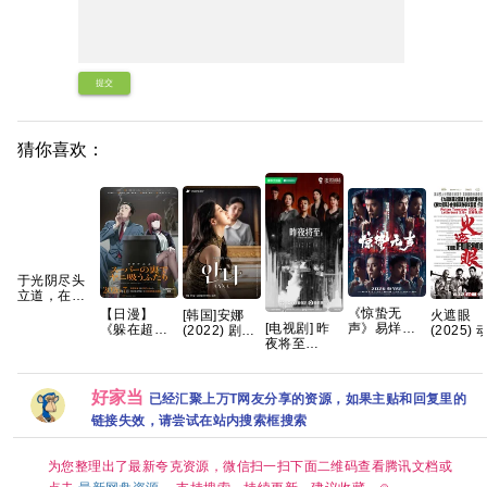
提交
猜你喜欢：
于光阴尽头
立道，在轮
回之外成仙
《惊蛰无
【日漫】
[韩国]安娜
火遮眼
—— 耳根重
[电视剧] 昨
声》易烊千
《躲在超市
(2022) 剧情
(2025) 
磅长篇神话
夜将至
玺 朱一龙 宋
后门抽烟的
裴秀智 / 郑
/ 犯罪 又
修真《光阴
(2026) 4K
佳 雷佳音 杨
两人》2026/
恩彩 / 金俊
狂怒 / Th
之外》典藏
国语中字 (全
幂 张译 刘诗
动画/剧情/爱
翰 / 朴艺荣
Furious
完整版
12集)
诗2026/剧
情/CR完结
又名: 第二个
好家当
已经汇聚上万T网友分享的资源，如果主贴和回复里的
[12.2G]
情/犯罪/4K
夸克
安娜 / 두 번
电影 夸克
链接失效，请尝试在站内搜索框搜索
째 안나 /
Anna 夸克
为您整理出了最新夸克资源，微信扫一扫下面二维码查看腾讯文档或