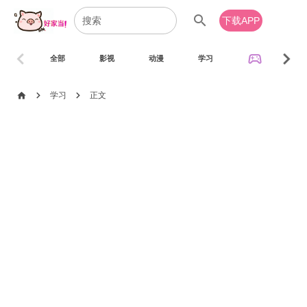
search
下载APP
chevron_left
chevron_right
sports_esports
全部
影视
动漫
学习
音乐
chevron_right
chevron_right
home
学习
正文