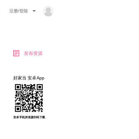
arrow_drop_down
注册/登陆
article
发布资源
好家当 安卓App
安卓手机浏览器扫码下载