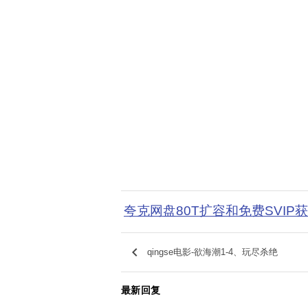
夸克网盘80T扩容和免费SVIP
keyboard_arrow_left
qingse电影-欲海潮1-4、玩尽杀绝
最新回复