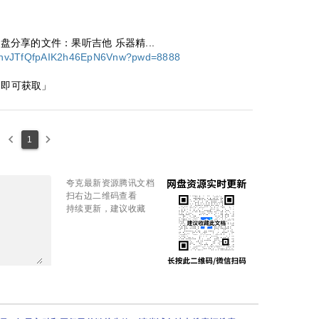
网盘分享的文件：果听吉他 乐器精...
s/1hvJTfQfpAIK2h46EpN6Vnw?pwd=8888
 即可获取」
keyboard_arrow_left
keyboard_arrow_right
1
夸克最新资源腾讯文档
扫右边二维码查看
持续更新，建议收藏