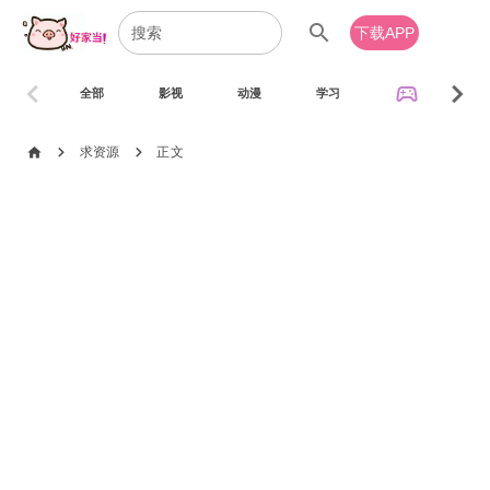
search
下载APP
chevron_left
chevron_right
sports_esports
全部
影视
动漫
学习
音乐
chevron_right
chevron_right
home
求资源
正文