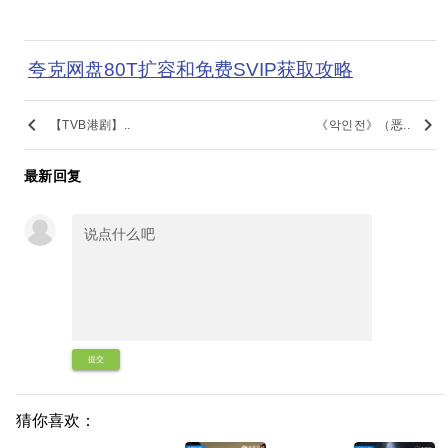
夸克网盘80T扩容和免费SVIP获取攻略
keyboard_arrow_left
keyboard_arrow_right
【TVB港剧】..
《악인전》（恶..
最新回复
提交
猜你喜欢：