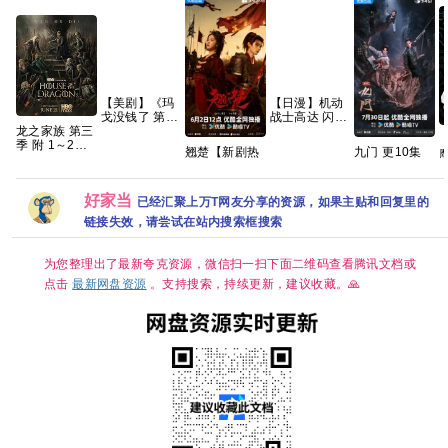
【美剧】《玛
【日漫】机动
戈没钱了 第一
战士高达 闪光
龙之家族 第三
季 (2026)》
的哈萨维 喀耳
季 附 1～2季
【1080P】
刻的魔女
翘楚【新剧热
九门 更10集
4K WEB-
【中英字幕】
（2026）【含
播🔥手慢无】
热播好剧 4K
DL.DDP5.1
【8集全】
第一部】【剧
【共24集/4K
高码【夸克百
内嵌简繁英字
【14.5G】
情 / 科幻】
超清60帧+高
度网盘+】
好家当
幕 【单集7GB
【内嵌中字】
已经汇聚上万T网友分享的资源，如果主贴和回复里的
码臻彩HDR】
左右】
【豆瓣：8.1】
链接失效，请尝试在站内搜索框搜索
【陈都灵、周
滕
夸克
翊然｜古装/权
谋】夸克
幻
为您整理出了最新夸克资源，微信扫一扫下面二维码查看腾讯文档或
奇
点击
最新网盘资源
。支持搜索，持续更新，建议收藏。🙏