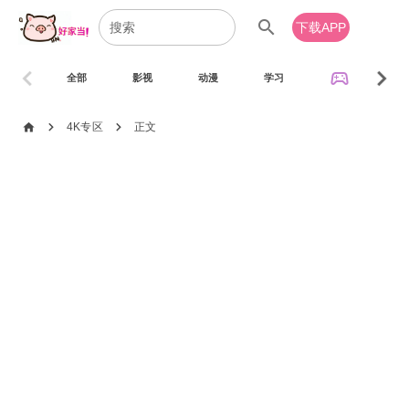
search
下载APP
chevron_left
chevron_right
sports_esports
全部
影视
动漫
学习
音乐
chevron_right
chevron_right
home
4K专区
正文