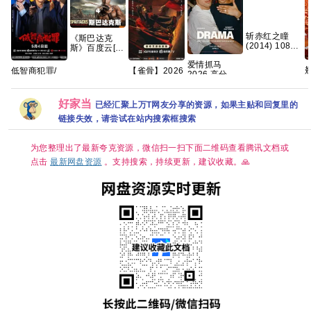
斩赤红之瞳
《斯巴达克
(2014) 1080p
斯》百度云[百
日语中字 全24
度]网盘全集资
爱情抓马
集 49g 夸克
源下载地址观
翘楚
低智商犯罪/
【雀骨】2026
2026 高分 爱
看链接1080p
擒贼记 (2026)
年全网更新至
情 【正式版】
【王骁/ 田曦
16集，1280P
内嵌官中
薇 / 】【悬疑/
国语中字，艾
好家当
已经汇聚上万T网友分享的资源，如果主贴和回复里的
D
犯罪】【国语
米侯明昊领
链接失效，请尝试在站内搜索框搜索
中字】【4K
衔，单集
持续更新】
300MB超清网
盘资源分享
为您整理出了最新夸克资源，微信扫一扫下面二维码查看腾讯文档或
点击
最新网盘资源
。支持搜索，持续更新，建议收藏。🙏