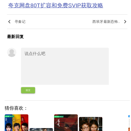
夸克网盘80T扩容和免费SVIP获取攻略
keyboard_arrow_left
keyboard_arrow_right
寻秦记
西班牙最新恐怖..
最新回复
提交
猜你喜欢：