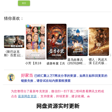
提交
猜你喜欢：
《斯巴达克
斯》百度云[百
季
度]网盘全集资
镖人：风起大
菜鸟炊事兵
源下载地址观
漠【正式版】
(2026)[WEB-
小芳【共18
盛唐奇案【共
看链接1080p
手慢无 【吴
DL.1080p][内
集/4K超清DV
26集/4K超
京、谢霆锋｜
封简繁英][喜
HDR】手慢无
清】悬疑/探
武侠/动作】
剧/奇幻]
🈲 【王影璐、
案】夸克
好家当
已经汇聚上万T网友分享的资源，如果主贴和回复里的
【蓝光原盘
[1.6GB/集]
辛云来｜喜剧/
REMUX｜国
链接失效，请尝试在站内搜索框搜索
治愈】 小芳出
粤双语】夸克
嫁，鸡飞狗跳
🤣 央八黄金档
为您整理出了最新夸克资源，微信扫一扫下面二维码查看腾讯文档或
欢喜开播🥳 带
球相亲，啼笑
点击
最新网盘资源
。支持搜索，持续更新，建议收藏。🙏
皆非😂 生而自
由，活出潇洒
💫 婚姻不是人
生的必选项，