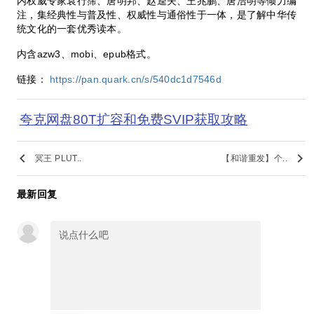
内权威专家袁行霈、唐明邦、赵逵夫、王兆鹏、唐浩明等倾力编
注，集经典性与普及性、权威性与通俗性于一体，是了解中华传
统文化的一套优秀读本。
内含azw3、mobi、epub格式。
链接：
https://pan.quark.cn/s/540dc1d7546d
夸克网盘80T扩容和免费SVIP获取攻略
keyboard_arrow_left
keyboard_arrow_right
冥王 PLUT..
【和谐重发】个..
最新回复