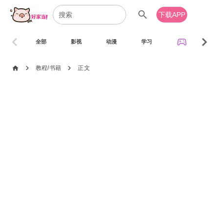
search
下载APP
chevron_left
chevron_right
sports_esports
全部
影视
动漫
学习
音乐
chevron_right
chevron_right
home
教程/书籍
正文