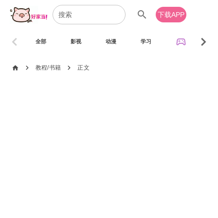
search
下载APP
chevron_left
chevron_right
sports_esports
全部
影视
动漫
学习
音乐
chevron_right
chevron_right
home
教程/书籍
正文