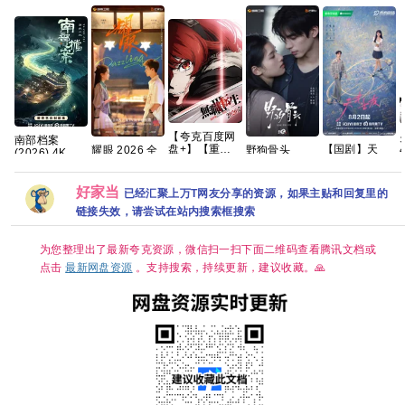
【夸克百度网
火
南部档案‎
盘+】【重
【国剧】天
耀眼 2026 全
野狗骨头
4
(2026) 4K
磅】无职转生
才，女友
集 4K 关晓彤 /
2026 全32集
HDR DV杜比
Ⅲ第三季 到了
(2026)【更至
李昀锐
国语中字
视界 高码率
异世界就拿出
最新】
1080P高清资
60帧
好家当
已经汇聚上万T网友分享的资源，如果主贴和回复里的
真本事 开播2
【2016P】
源分享
DDP5.1&AAC2.0
链接失效，请尝试在站内搜索框搜索
集
【田曦薇 / 胡
简中字幕【1
一天主演】
～5GB/集】张
新成/丁禹兮
为您整理出了最新夸克资源，微信扫一扫下面二维码查看腾讯文档或
点击
最新网盘资源
。支持搜索，持续更新，建议收藏。🙏