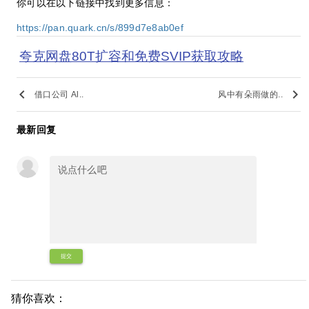
你可以在以下链接中找到更多信息：
https://pan.quark.cn/s/899d7e8ab0ef
夸克网盘80T扩容和免费SVIP获取攻略
keyboard_arrow_left
keyboard_arrow_right
借口公司 Al..
风中有朵雨做的..
最新回复
提交
猜你喜欢：