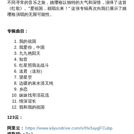
不同寻常的音乐之旅，姚璎格以独特的大气和深情，演绎了这首
《红歌》。"爱祖国，就唱出来！" 这张专辑再次向我们展示了姚
璎格演唱的无限可能性。
专辑曲目：
我的祖国
我爱你，中国
九九艳阳天
知音
红星照我去战斗
送君（送别）
望星空
边疆的泉水清又纯
乡恋
妹妹找哥泪花流
情深谊长
我和我的祖国
123云：
阿里云：
https://www.aliyundrive.com/s/Hx3aygFCubp