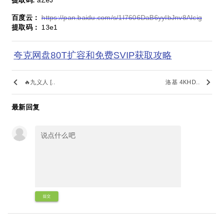
提取码:
aZeJ
百度云：
https://pan.baidu.com/s/1I7606DaB6yyIbJnv8AIcig
提取码：
13e1
夸克网盘80T扩容和免费SVIP获取攻略
keyboard_arrow_left
keyboard_arrow_right
🔥九义人 [..
洛基 4KHD..
最新回复
提交