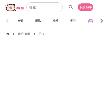
search
下载APP
chevron_left
chevron_right
sports_esports
全部
影视
动漫
学习
音乐
chevron_right
chevron_right
home
音乐/音频
正文