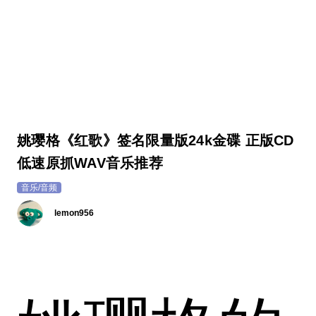
姚璎格《红歌》签名限量版24k金碟 正版CD
低速原抓WAV音乐推荐
音乐/音频
lemon956