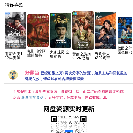
猜你喜欢：
校园之外
电影《给阿
大唐迷雾 全
园恋曲) 
雨霖铃 更1-
野狗骨头
贤婿之憨婿
嬷的情书》
集资源
季 爱情/
12集资源
(2026)宋威
2026 贤婿2
免费高清观
【全8集
4K+1080
龙 张婧仪 梁
古装喜剧爱
看1080P百
中简繁英
靖康 何瑞贤
情 潘毅鸿 朱
度网盘资源
练练 何明翰
容君 范梦 徐
好家当
已经汇聚上万T网友分享的资源，如果主贴和回复里的
周铁2026/剧
紫茵 已更最
情/爱情/4K
新 夸克
链接失效，请尝试在站内搜索框搜索
资源更新中
为您整理出了最新夸克资源，微信扫一扫下面二维码查看腾讯文档或
点击
最新网盘资源
。支持搜索，持续更新，建议收藏。🙏