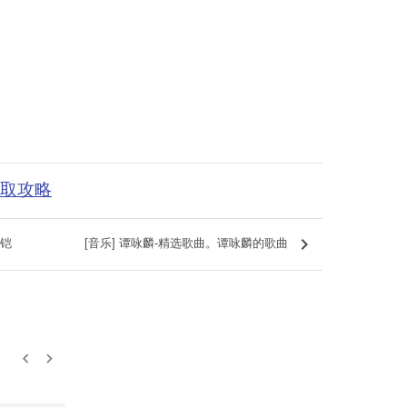
获取攻略
keyboard_arrow_right
猎铠
[音乐] 谭咏麟-精选歌曲。谭咏麟的歌曲
keyboard_arrow_left
keyboard_arrow_right