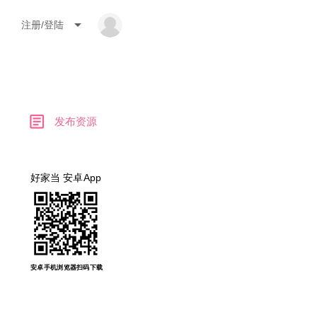
arrow_drop_down
注册/登陆
article
发布资源
好家当 安卓App
安卓手机浏览器扫码下载