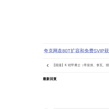
夸克网盘80T扩容和免费SVIP
keyboard_arrow_left
【国漫】K 铠甲勇士（帝皇侠、拿瓦、
最新回复