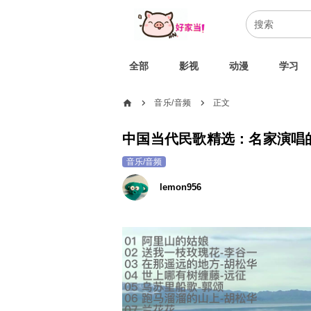
全部
影视
动漫
学习
home
音乐/音频
正文
chevron_right
chevron_right
中国当代民歌精选：名家演唱
音乐/音频
lemon956