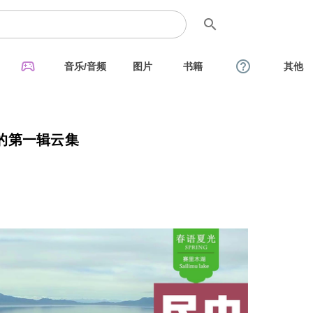
search
sports_esports
help_outline
音乐/音频
图片
书籍
其他
的第一辑云集