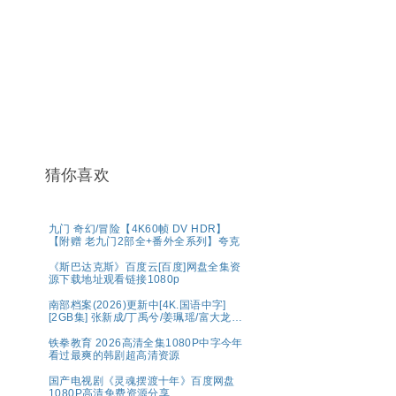
猜你喜欢
九门 奇幻/冒险【4K60帧 DV HDR】
【附赠 老九门2部全+番外全系列】夸克
《斯巴达克斯》百度云[百度]网盘全集资
源下载地址观看链接1080p
南部档案(2026)更新中[4K.国语中字]
[2GB集] 张新成/丁禹兮/姜珮瑶/富大龙/
刘令姿
铁拳教育 2026高清全集1080P中字今年
看过最爽的韩剧超高清资源
国产电视剧《灵魂摆渡十年》百度网盘
1080P高清免费资源分享