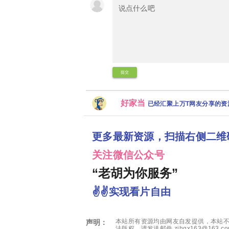
提交
好家当
已经汇聚上万T网友分享的
更多最新资源，扫描右侧二维
关注微信公众号
“老胡为你服务”
✌✌实现看片自由
本站所有资源均由网友自发提供，本站不
声明：
法版权，请发送邮件 zjhgx163@163