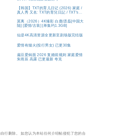
【韩国】TXT的育儿日记 (2026) 家庭 /
真人秀 又名: TXT的育兒日記 / TXT's
Parenting Diary 夸克 Wavve（웨이
브）将于 5 月 1 日（周五）独家公开宣
莫离（2026）4K臻彩 白鹿/丞磊[中国大
布传奇综艺回归的《TXT的育儿日记》
陆] [爱情/古装] [单集约1.3GB]
仙逆4K高清资源全更新至剧场版完结版
爱情有烟火(投行男女) 已更30集
扁豆爱焖面 2026 复婚前规则 家庭爱情
朱雨辰 高露 已更最新 夸克
自行删除。 如您认为本站任何介绍帖侵犯了您的合