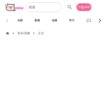
search
下载APP
chevron_left
chevron_right
sports_esports
全部
影视
动漫
学习
音乐
chevron_right
chevron_right
home
音乐/音频
正文