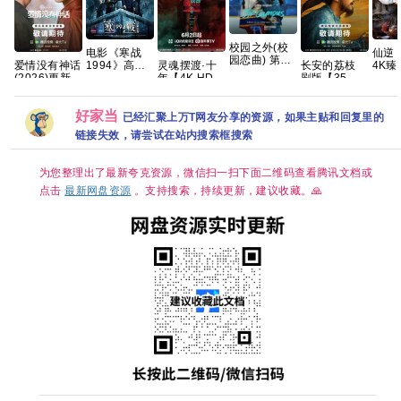
校园之外(校
电影《寒战
仙逆 (
园恋曲) 第一
1994》高清
4K臻
爱情没有神话
灵魂摆渡·十
长安的荔枝
季 爱情/运动
免费完整版百
[动作
(2026)更新中
年‎【4K HDR
剧版【35集
【全8集】官
度网盘资源链
幻/古
4k+1080P国
完结】 又
全/4K超清
中简繁英
接
约1G
语中字网盘资
名：灵魂摆渡
HDR】 【雷
好家当
源[0.9GB集]
5 [于毅 刘智
佳音、岳云鹏
已经汇聚上万T网友分享的资源，如果主贴和回复里的
扬] 【附 灵魂
｜悬疑/传
链接失效，请尝试在站内搜索框搜索
摆渡1-3季全
奇】夸克
系列】夸克
为您整理出了最新夸克资源，微信扫一扫下面二维码查看腾讯文档或
点击
最新网盘资源
。支持搜索，持续更新，建议收藏。🙏