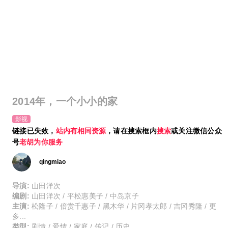
2014年，一个小小的家
影视
链接已失效，
站内有相同资源
，请在搜索框内
搜索
或关注微信公众
号
老胡为你服务
qingmiao
导演:
山田洋次
编剧:
山田洋次 / 平松惠美子 / 中岛京子
主演:
松隆子 / 倍赏千惠子 / 黑木华 / 片冈孝太郎 / 吉冈秀隆 / 更
多...
类型:
剧情 / 爱情 / 家庭 / 传记 / 历史