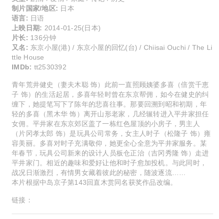
制片国家/地区:
日本
语言:
日语
上映日期:
2014-01-25(日本)
片长:
136分钟
又名:
东京小屋(港) / 东京小屋的回忆(台) / Chiisai Ouchi / The Li
ttle House
IMDb:
tt2530392
青年荒井健史（妻夫木聪 饰）此前一直照顾姨婆多喜（倍赏千恵
子 饰）的生活起居，多喜年轻时曾在东京帮佣，如今在健史的纠
缠下，她提笔写下了陈年的悲喜往事。那要回溯到昭和初期，年
轻的多喜（黑木华 饰）离开山形老家，几经辗转进入平井家担任
女佣。平井家在东京郊区盖了一栋红色屋顶的小房子，男主人
（片冈孝太郎 饰）是玩具公司常务，女主人时子（松隆子 饰）雍
容美丽。多喜对时子充满敬仰，她更全心全意为平井家服务。某
年春节，玩具公司新来的设计人员板仓正治（吉冈秀隆 饰）走进
平井家门。相近的趣味和爱好让他和时子愈加投机。与此同时，
战况日渐激烈，有情男女藏着彼此的秘密，随波逐流……
本片根据中岛京子第143回直木赏同名获奖作品改编。
链接：