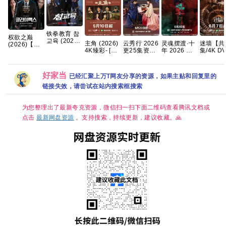
铁拳教育 참
权欲之巅
교육 (2026)
云秀行 2026
主角 (2026)
灵魂摆渡·十
迷墙【共
(2026)【全
[4K-HDR]
更25集资源
4K臻彩- [剧
年 2026 灵
集/4K D
10集】
[内封多国字
4K高码率 超
情]张嘉益/刘
魂摆渡5 悬
HDR】
【1080p】
幕] [全10集]
清网盘资源
浩存/秦海璐
疑惊悚奇幻
无 【郭
【韩语】
【单集5～
国语中字 [单
冒险 于毅 刘
飞、任素
【中文字
好家当
已经汇聚上万T网友分享的资源，如果主贴和回复里的
8GB】
集约1GB]
智扬 肖茵 已
｜喜剧/
幕】
更最新 夸克
疑】夸克
链接失效，请尝试在站内搜索框搜索
【13.7G】
惊悚 悬疑 」
为您整理出了最新夸克资源，微信扫一扫下面二维码查看腾讯文档或
点击
最新网盘资源
。支持搜索，持续更新，建议收藏。🙏