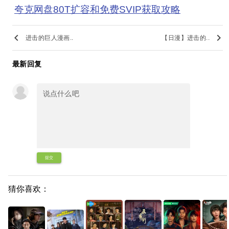
夸克网盘80T扩容和免费SVIP获取攻略
keyboard_arrow_left
keyboard_arrow_right
进击的巨人漫画..
【日漫】进击的..
最新回复
提交
猜你喜欢：