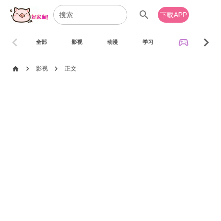
search
下载APP
chevron_left
chevron_right
sports_esports
全部
影视
动漫
学习
音乐
chevron_right
chevron_right
home
影视
正文