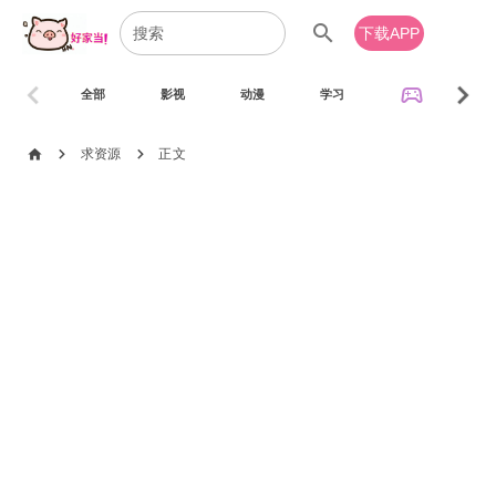
search
下载APP
chevron_left
chevron_right
sports_esports
全部
影视
动漫
学习
音乐
chevron_right
chevron_right
home
求资源
正文