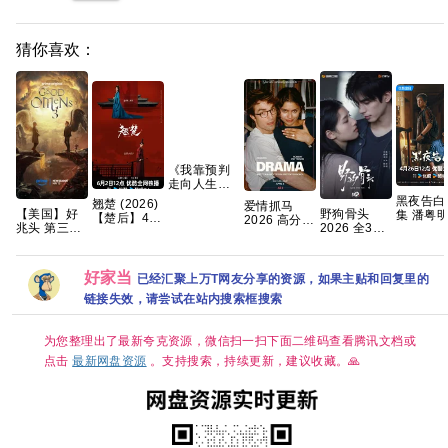
猜你喜欢：
《我靠预判
走向人生巅
峰》AI短
黑夜告白
翘楚‎ (2026)
爱情抓马
剧，共99
【美国】好
野狗骨头
集 潘粤明 
【楚后】4K
2026 高分
集，2026年
兆头 第三季
2026 全32
王鹤棣【
HDR SDR
爱情 【正式
热播 夸克网
(2026) 剧情
集国语中字
克百度网
HQ高码率
版】 内嵌官
盘
/ 喜剧 / 奇幻
1080P高清
+】
AAC2.0 中
中
又名: 好兆头
资源分享
字【1～
好家当
已经汇聚上万T网友分享的资源，如果主贴和回复里的
最终季 夸克
6GB/集】陈
链接失效，请尝试在站内搜索框搜索
都灵/周翊然
为您整理出了最新夸克资源，微信扫一扫下面二维码查看腾讯文档或
点击
最新网盘资源
。支持搜索，持续更新，建议收藏。🙏