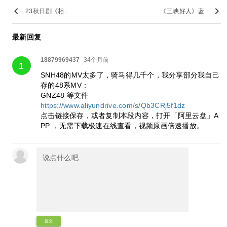
keyboard_arrow_left
keyboard_arrow_right
23秋日剧《相..
《三峡好人》蓝..
最新回复
18879969437
34个月前
1
SNH48的MV太多了，骑马得几千个，我分享部分我自己
存的48系MV：
GNZ48 等文件
https://www.aliyundrive.com/s/Qb3CRj5f1dz
点击链接保存，或者复制本段内容，打开「阿里云盘」A
PP ，无需下载极速在线查看，视频原画倍速播放。
提交