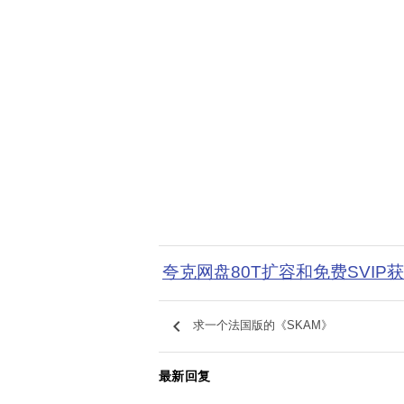
夸克网盘80T扩容和免费SVIP
keyboard_arrow_left
求一个法国版的《SKAM》
最新回复