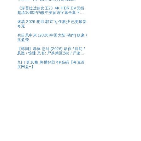
《穿普拉达的女王2》4K HDR DV无损
超清1080P内嵌中英多语字幕全集下载
共44.7G
迷墙 2026 犯罪 郭京飞 任素汐 已更最新
夸克
兵自风中来 (2026)中国大陆·动作| 欧豪 /
蓝盈莹
【韩国】群体 군체 (2026) 动作 / 科幻 /
悬疑 / 惊悚 又名: 尸杀禁区(港) / 尸速禁
区(台) 夸克 影片讲述了因不明感染事件
而被封锁的建筑内，孤立无援的幸存者
九门 更10集 热播好剧 4K高码【夸克百
们对抗以无法预测形态进化的感染者的
度网盘+】
故事。