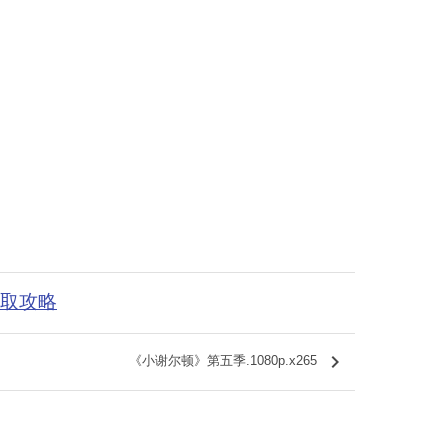
获取攻略
keyboard_arrow_right
《小谢尔顿》第五季.1080p.x265