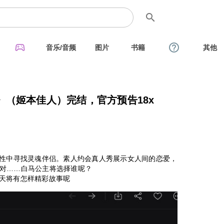
search
sports_esports
help_outline
音乐/音频
图片
书籍
其他
（姬本佳人）完结，官方预告18x
魅力女性中寻找灵魂伴侣。素人约会真人秀展示女人间的恋爱，
对……白马公主将选择谁呢？
这夏天将有怎样精彩故事呢