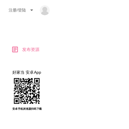
arrow_drop_down
注册/登陆
article
发布资源
好家当 安卓App
安卓手机浏览器扫码下载