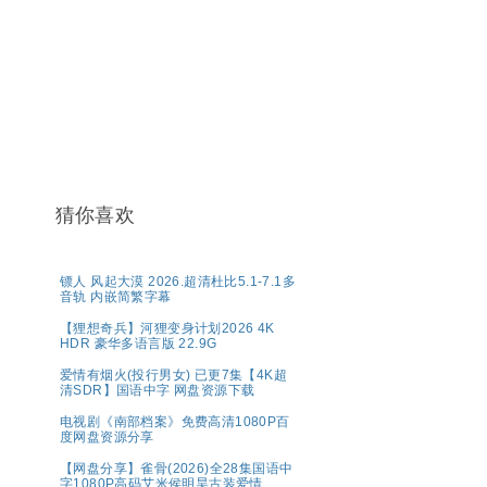
猜你喜欢
镖人 风起大漠 2026.超清杜比5.1-7.1多
音轨 内嵌简繁字幕
【狸想奇兵】河狸变身计划2026 4K
HDR 豪华多语言版 22.9G
爱情有烟火(投行男女) 已更7集【4K超
清SDR】国语中字 网盘资源下载
电视剧《南部档案》免费高清1080P百
度网盘资源分享
【网盘分享】雀骨(2026)全28集国语中
字1080P高码艾米侯明昊古装爱情