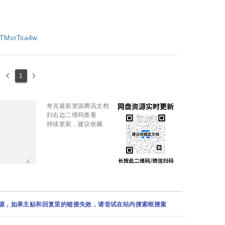
BATMcrTsa4w
keyboard_arrow_left
keyboard_arrow_right
1
夸克最新资源腾讯文档
扫右边二维码查看
持续更新，建议收藏
资源，如果主贴和回复里的链接失效，请尝试在站内搜索框搜索