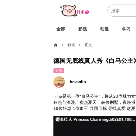
全部
影视
动漫
学习
home
影视
正文
chevron_right
chevron_right
德国无底线真人秀《白马公主》
影视
bevanlin
Irina是第一位“白马公主”，将从20位
狂热与浪漫。炎热夏天，奢侈别墅，夜晚派
19位姬崽 1位姬王 共同目标 寻找真爱 