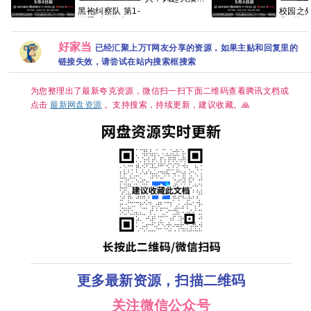
(2026)》
黑袍纠察队 第1-
校园之外
【1080P&4K】
五季 全8终集 完
曲) 第一
【国语中字】
低智商犯罪/ 擒
低智商犯罪
结 4K HDR10
运动【
【20.7G】
贼记 (2026)
(2026) 4K [中国
内封简繁英
官中简
好家当
已经汇聚上万T网友分享的资源，如果主贴和回复里的
【王骁/ 田曦薇 /
大陆] [剧情/悬疑]
】【悬疑/ 犯
[王骁 田曦薇 王
链接失效，请尝试在站内搜索框搜索
罪】【国语中
传君 董宝石]
字】【4K 持续
更新】
为您整理出了最新夸克资源，微信扫一扫下面二维码查看腾讯文档或
点击
最新网盘资源
。支持搜索，持续更新，建议收藏。🙏
更多最新资源，扫描二维码
关注微信公众号