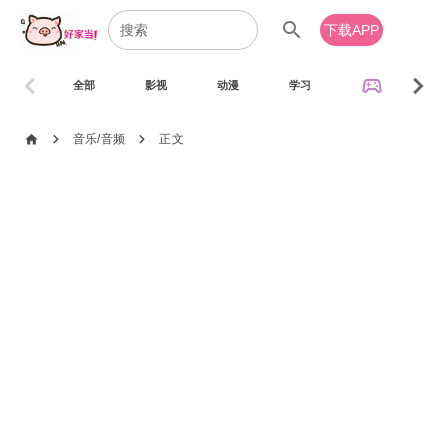
search
下载APP
chevron_left
chevron_right
sports_esports
全部
影视
动漫
学习
音乐
chevron_right
chevron_right
home
音乐/音频
正文