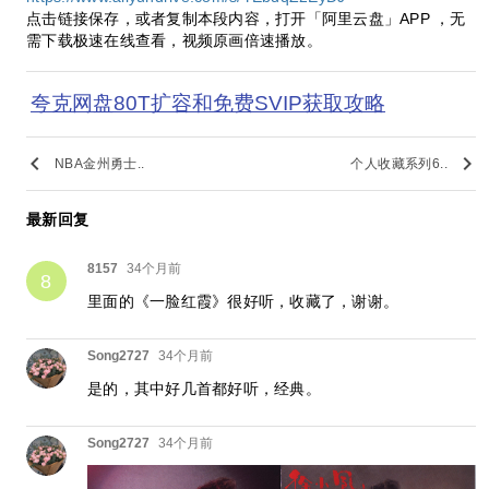
点击链接保存，或者复制本段内容，打开「阿里云盘」APP ，无
需下载极速在线查看，视频原画倍速播放。
夸克网盘80T扩容和免费SVIP获取攻略
keyboard_arrow_left
keyboard_arrow_right
NBA金州勇士..
个人收藏系列6..
最新回复
8157
34个月前
8
里面的《一脸红霞》很好听，收藏了，谢谢。
Song2727
34个月前
是的，其中好几首都好听，经典。
Song2727
34个月前