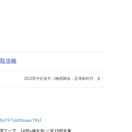
获取攻略
keyboard_arrow_right
2023官中纪录片《梅西降临：足球新时代
I8E8pTFTdz83saaoTINJ
了一下，14部+越女剑 一共15部全集