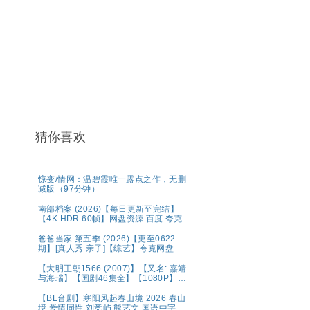
猜你喜欢
惊变/情网：温碧霞唯一露点之作，无删
减版（97分钟）
南部档案 (2026)【每日更新至完结】
【4K HDR 60帧】网盘资源 百度 夸克
爸爸当家 第五季 (2026)【更至0622
期】[真人秀 亲子]【综艺】夸克网盘
【大明王朝1566 (2007)】【又名: 嘉靖
与海瑞】【国剧46集全】【1080P】
【国语中字（79.6GB）】【豆瓣9.8
分】【剧情 / 历史】【陈宝国 / 黄志忠 /
【BL台剧】寒阳风起春山境 2026 春山
倪大红 】夸克
境 爱情同性 刘竞屿 熊艺文 国语中字 已