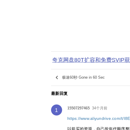
夸克网盘80T扩容和免费SVIP
keyboard_arrow_left
极速60秒 Gone in 60 Sec
最新回复
15507297465
34个月前
1
https://www.aliyundrive.com/t/
以前买的资源，自己按年代顺序整理