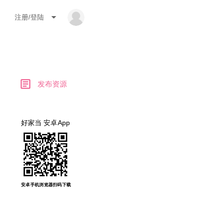
arrow_drop_down
注册/登陆
article
发布资源
好家当 安卓App
安卓手机浏览器扫码下载