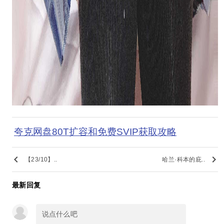
夸克网盘80T扩容和免费SVIP获取攻略
keyboard_arrow_left
keyboard_arrow_right
【23/10】..
哈兰·科本的庇..
最新回复