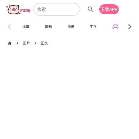
search
下载APP
chevron_left
chevron_right
sports_esports
全部
影视
动漫
学习
音乐
chevron_right
chevron_right
home
图片
正文