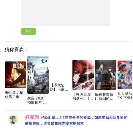
提交
猜你喜欢：
【环大陆
剧】《逆爱/
纸钞屋：柏
凡人修仙
顺恨
【夸克百度
躲在超市后
林第二季
4K 正式开播
(2025)》
家业 2026
网盘+】【重
门抽烟的两
(2026)[8集
【更177-
【1080p】
祯娘传奇 古
磅】无职转
人 2026 内
全][1080P.中
178集】
【国语中字/
装女性传奇
生Ⅲ第三季
封中字
字][43.1GB]
之战附以
内封中字】
杨紫 韩东君
到了异世界
的
【全24集 附
已更最新 夸
就拿出真本
好家当
已经汇聚上万T网友分享的资源，如果主贴和回复里的
逆爱花絮】
克
事 开播2集
【132G】
链接失效，请尝试在站内搜索框搜索