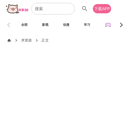
search
下载APP
chevron_left
chevron_right
sports_esports
全部
影视
动漫
学习
音乐
chevron_right
chevron_right
home
求资源
正文