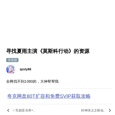
寻找夏雨主演《莫斯科行动》的资源
求资源
qzsty86
全网找不到1080的，大神帮帮我
夸克网盘80T扩容和免费SVIP获取攻略
keyboard_arrow_left
keyboard_arrow_right
✅无损音乐库+..
封神演义之斩仙..