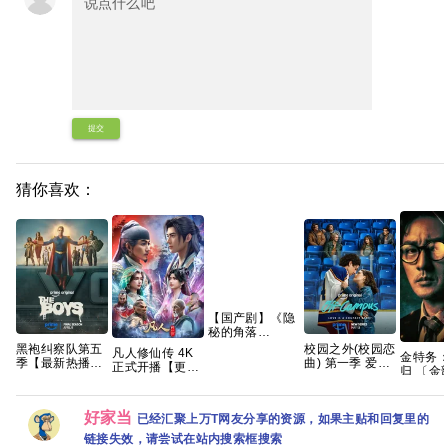
提交
猜你喜欢：
【国产剧】《隐
秘的角落
(2020)》【4K
黑袍纠察队第五
校园之外(校园恋
凡人修仙传 4K
金特务
EDR】【国语中
季【最新热播
曲) 第一季 爱情/
正式开播【更
归 〔金
字】【全12集】
【附赠 黑袍纠察
运动【全8集】
177-178集】慕
(2026
【66G】
队5季全系列】
官中简繁英
兰之战附以往的
音轨内
夸克
繁英韩
好家当
已经汇聚上万T网友分享的资源，如果主贴和回复里的
幕.1080
链接失效，请尝试在站内搜索框搜索
DL.M