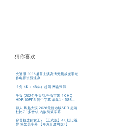
猜你喜欢
火遮眼 2026谢苗主演高清无删减犯罪动
作电影资源速存
主角 4K（ 48集）超清 网盘资源
千香 (2026)千香引/千香百媚 4K HQ
HDR 60FPS 简中字幕 单集1～5GB】
夸克百度网盘资源
镖人 风起大漠 2026最新港版SDR 超清
杜比7.1多音轨 内嵌简繁字幕
穿普拉达的女王2 【正式版】4K 杜比视
界 简繁英字幕 【夸克百度网盘+】