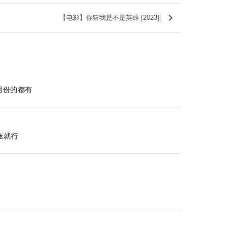
keyboard_arrow_right
【电影】你猜我是不是英雄 [2023][
月份的都有
压就行