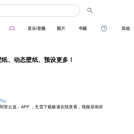
search
sports_esports
help_outline
音乐/音频
图片
书籍
其他
k/8k 壁纸、动态壁纸、预设更多！
BTkz
阿里云盘」APP ，无需下载极速在线查看，视频原画倍