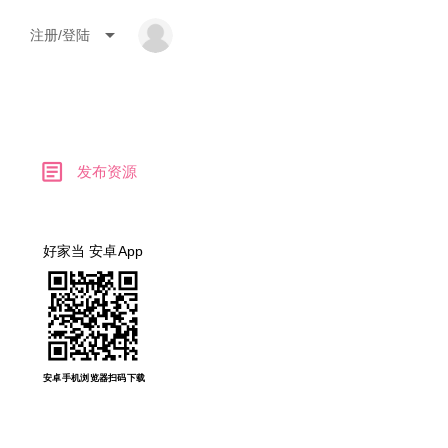
arrow_drop_down
注册/登陆
article
发布资源
好家当 安卓App
安卓手机浏览器扫码下载