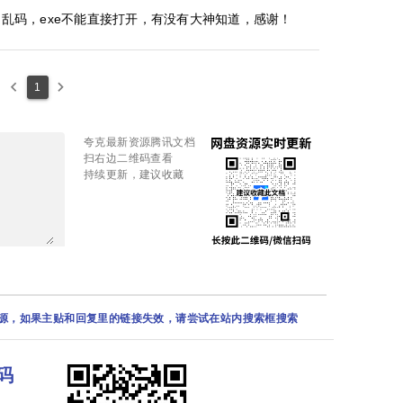
压是乱码，exe不能直接打开，有没有大神知道，感谢！
keyboard_arrow_left
keyboard_arrow_right
1
夸克最新资源腾讯文档
扫右边二维码查看
持续更新，建议收藏
资源，如果主贴和回复里的链接失效，请尝试在站内搜索框搜索
码