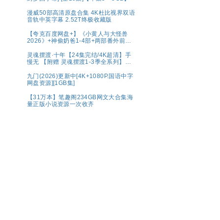
漫威50部高清原盘合集 4K杜比视界双语
音轨中英字幕 2.52T终极收藏版
【夸克百度网盘+】《小黄人与大怪兽
2026》+神偷奶爸1-4部+两部番外前传
系列原盘REMUX国英
灵魂摆渡·十年【24集完结/4K超清】手
慢无 【附赠 灵魂摆渡1-3季全系列】夸
克
九门(2026)更新中[4K+1080P.国语中字
网盘资源][1GB集]
【31万本】笔趣阁234GB网文大合集海
量正版小说资源一次收齐