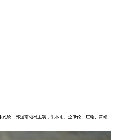
执导，张雅钦、郭迦南领衔主演，朱林雨、全伊伦、庄翰、黄靖