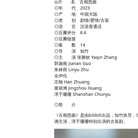
◎片 名 古相思曲
◎年 代 2023
◎产 地 中国大陆
◎类 别 剧情/爱情/古装
◎语 言 汉语普通话
◎豆瓣评分 8.6
◎豆瓣链接
◎集 数 14
◎导 演 知竹
◎主 演 张雅钦 Yaqin Zhang
郭迦南 Jianan Guo
朱林雨 Linyu Zhu
全伊伦
庄翰 Han Zhuang
黄靖洲 Jingzhou Huang
淳于珊珊 Shanshan Chunyu
◎简 介
《古相思曲》是由bilibili出品，知竹
洲主演，淳于珊珊特别出演的古装剧。