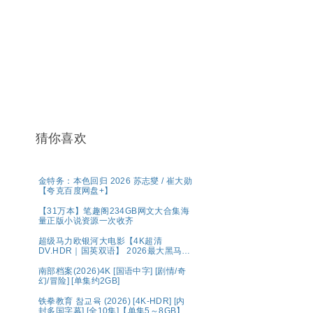
猜你喜欢
金特务：本色回归 2026 苏志燮 / 崔大勋
【夸克百度网盘+】
【31万本】笔趣阁234GB网文大合集海
量正版小说资源一次收齐
超级马力欧银河大电影【4K超清
DV.HDR｜国英双语】 2026最大黑马！
全球票房第一🏆 夸克
南部档案(2026)4K [国语中字] [剧情/奇
幻/冒险] [单集约2GB]
铁拳教育 참교육 (2026) [4K-HDR] [内
封多国字幕] [全10集]【单集5～8GB】