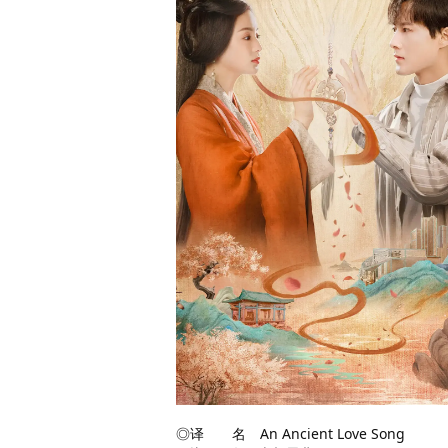
◎译 名 An Ancient Love Song