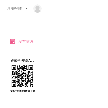
arrow_drop_down
注册/登陆
article
发布资源
好家当 安卓App
安卓手机浏览器扫码下载