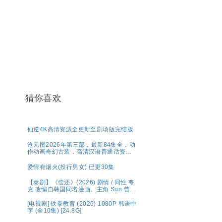
猜你喜欢
仙逆4K高清资源全更新至剧场版完结版
沧元图2026年第三部，最新84集全，动
作动画奇幻古装，高清汉语普通话资源
分享
爱情有烟火(投行男女) 已更30集
【泰剧】《偿还》(2026) 剧情 / 同性 夸
克 改编自韩国同名漫画。主角 Sun 曾为
高利贷者放债，生活放荡。，在娱乐圈
中展开复仇与救赎之路。
[电视剧] 铁拳教育 (2026) 1080P 韩语中
字 (全10集) [24.8G]