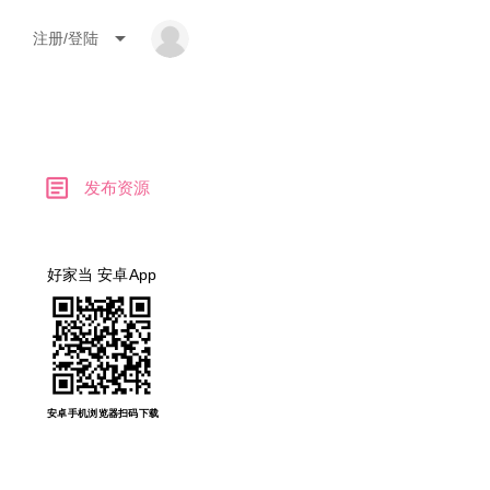
arrow_drop_down
注册/登陆
article
发布资源
好家当 安卓App
安卓手机浏览器扫码下载