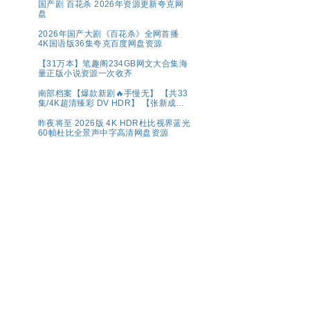
国产剧 百花杀 2026年资源更新夸克网
盘
2026年国产大剧《百花杀》全网首播
4K国语版36集夸克百度网盘资源
【31万本】笔趣阁234GB网文大合集海
量正版小说资源一次收齐
南部档案【爆款新剧🔥手慢无】 【共33
集/4K超清臻彩 DV HDR】 【张新成、
丁禹兮｜奇幻/冒险】夸克
昨夜将至 2026版 4K HDR杜比视界蓝光
60帧杜比全景声中字高清网盘资源