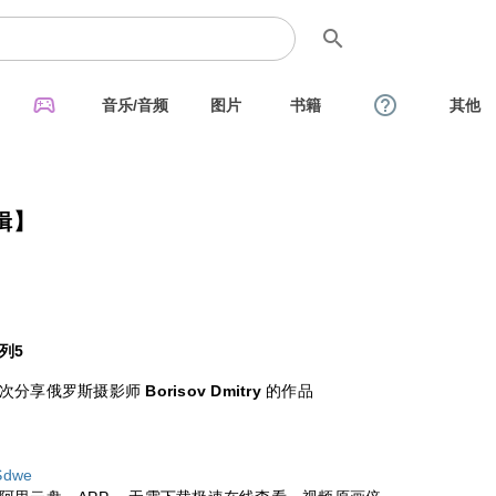
search
sports_esports
help_outline
音乐/音频
图片
书籍
其他
辑】
列5
这次分享俄罗斯摄影师
Borisov Dmitry
的作品
Sdwe