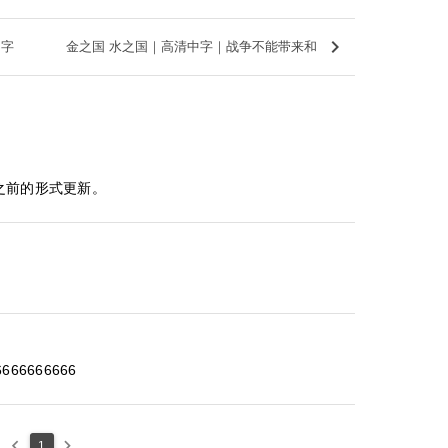
keyboard_arrow_right
中字
金之国 水之国｜高清中字｜战争不能带来和
之前的形式更新。
666666666
keyboard_arrow_left
keyboard_arrow_right
1