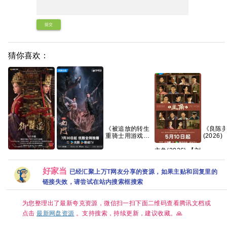
提交
猜你喜欢：
《被追放的转生
《良陈
重骑士用游戏知
(2026
识开无双》
【国语
(2026)日漫|大冢
【夸克/
主角(2026) 【刘
御廷谣(2026)更
刚央|网盘资源
九门(2026)更新
存浩】/4k高码画
新中[4K+1080P.
中[4K+1080P.国
质/简中字幕/夸
好家当
国语中字.网盘资
语中字网盘资源]
已经汇聚上万T网友分享的资源，如果主贴和回复里的
克/百度网盘资源
源][2GB集]
[1GB集]
【单集1～
链接失效，请尝试在站内搜索框搜索
3GB】
为您整理出了最新夸克资源，微信扫一扫下面二维码查看腾讯文档或
点击
最新网盘资源
。支持搜索，持续更新，建议收藏。🙏