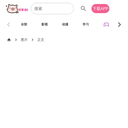
search
下载APP
chevron_left
chevron_right
sports_esports
全部
影视
动漫
学习
音乐
chevron_right
chevron_right
home
图片
正文