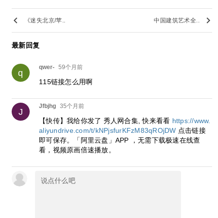
keyboard_arrow_left
keyboard_arrow_right
《迷失北京/苹..
中国建筑艺术全..
最新回复
qwer-
59个月前
q
115链接怎么用啊
Jfbjhg
35个月前
J
【快传】我给你发了 秀人网合集, 快来看看
https://www.
aliyundrive.com/t/kNPjsfurKFzM83qROjDW
点击链接
即可保存。「阿里云盘」APP ，无需下载极速在线查
看，视频原画倍速播放。