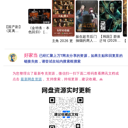
【国产剧】
《金特务：本
《莫离
色回归》 [更
(2026)》
新中] [4K高码
【韩国】群体
躲在超市后门
【4K】【国语
率] 顶级片源_
군체 (2026)
抽烟的两人
主角 2026 更
【
中字】【夸克/
百度网盘
动作 / 科幻 /
2026 内封中
16集 4K 高碼
头
百度】
【1080P.REMUX.
悬疑 / 惊悚 又
字
(2
蓝光原盘】
名: 尸杀禁区
喜剧
好家当
已经汇聚上万T网友分享的资源，如果主贴和回复里的
(港) / 尸速禁
名
区(台) 夸克 影
终
链接失效，请尝试在站内搜索框搜索
片讲述了因不
明感染事件而
被封锁的建筑
为您整理出了最新夸克资源，微信扫一扫下面二维码查看腾讯文档或
内，孤立无援
点击
最新网盘资源
。支持搜索，持续更新，建议收藏。🙏
的幸存者们对
抗以无法预测
形态进化的感
染者的故事。