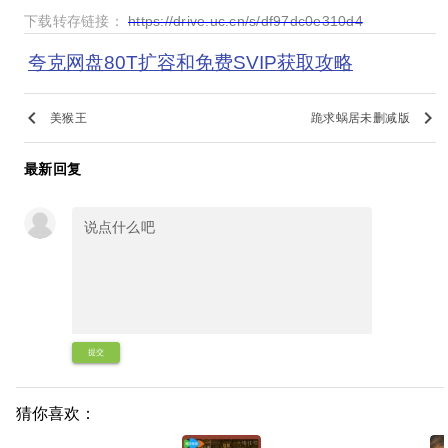
下载转存链接：
https://drive.uc.cn/s/df97dc0e310d4
夸克网盘80T扩容和免费SVIP获取攻略
keyboard_arrow_left
keyboard_arrow_right
美猴王
跪求蜗居未删减版
最新回复
提交
猜你喜欢：