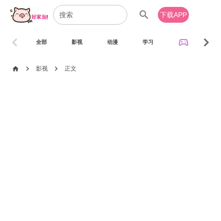
search
下载APP
chevron_left
chevron_right
sports_esports
全部
影视
动漫
学习
音乐
chevron_right
chevron_right
home
影视
正文