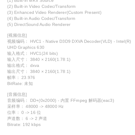
(1) Built-in MKV Source
(2) Built-in Video Codec/Transform
(3) Enhanced Video Renderer(Custom Present)
(4) Built-in Audio Codec/Transform
(5) DirectSound Audio Renderer
[视频信息]
视频编码： HVC1 - Native D3D9 DXVA Decoder(VLD) - Intel(R)
UHD Graphics 630
输入格式： HVC1(24 bits)
输入尺寸： 3840 × 2160(1.78:1)
输出格式： dxva
输出尺寸： 3840 × 2160(1.78:1)
帧率： 23.976
BitRate: 未知
[音频信息]
音频编码： DD+(0x2000) - 内置 FFmpeg 解码器(eac3)
采样率： 48000 -> 48000 Hz
位率： 0 -> 16 位
声道数： 6 -> 2 声道
Bitrate: 192 kbps