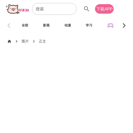
search
下载APP
chevron_left
chevron_right
sports_esports
全部
影视
动漫
学习
音乐
chevron_right
chevron_right
home
图片
正文