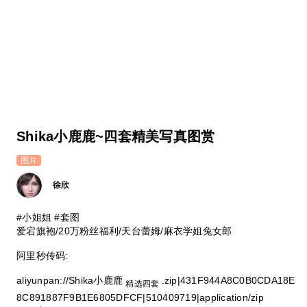
Shika小鹿鹿~四套精美写真图赏
图片
徐欣
#小姐姐 #套图
爱宕旗袍/20万粉丝福利/天台蕾姆/麻衣学姐兔女郎
阿里秒传码:
aliyunpan://Shika小鹿鹿
.zip|431F944A8C0B0CDA18E
精选四套
8C891887F9B1E6805DFCF|510409719|application/zip