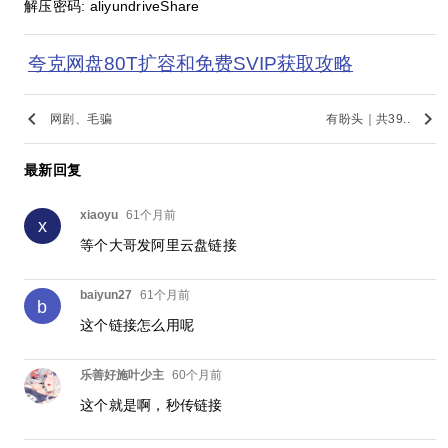
解压密码: aliyundriveShare
夸克网盘80T扩容和免费SVIP获取攻略
keyboard_arrow_left
keyboard_arrow_right
网剧、毛骗
有盼头｜共39..
最新回复
xiaoyu
61个月前
x
等个大哥发阿里云盘链接
baiyun27
61个月前
b
这个链接怎么用呢
乐善好施叶少主
60个月前
这个就是啊，秒传链接