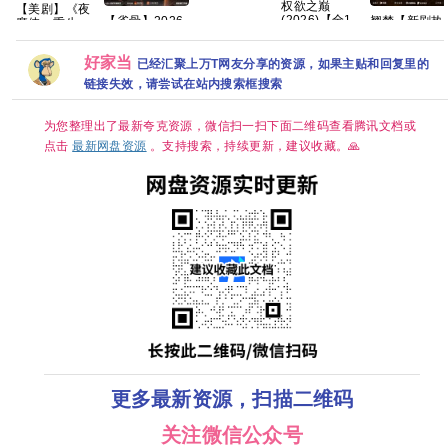
权欲之巅
【美剧】《夜
【1080p+4K】
(2026)【全10
翘楚【新剧热
【雀骨】2026
魔侠：重生 第
【中英字幕】
集】
播🔥手慢无】
年全网更新至
二季》（附系
【14.8G】
【1080p】
【共24集/4K
16集，1280P
列）查理·考克
好家当
【韩语】【中
清60帧+高码
国语中字，艾
已经汇聚上万T网友分享的资源，如果主贴和回复里的
斯 文森特·多诺
文字幕】
彩HDR】 【
米侯明昊领
费奥 克里斯滕·
链接失效，请尝试在站内搜索框搜索
【13.7G】惊
都灵、周翊然
衔，单集
里特2026/剧
悚 悬疑 」
｜古装/权谋】
300MB超清网
情/动作/科幻/
夸克
盘资源分享
惊悚/犯罪/奇
为您整理出了最新夸克资源，微信扫一扫下面二维码查看腾讯文档或
幻/冒险/4K完
点击
最新网盘资源
。支持搜索，持续更新，建议收藏。🙏
结 夸克
更多最新资源，扫描二维码
关注微信公众号