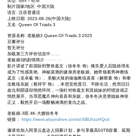
类型: 动作 / 犯罪
制片国家/地区: 中国大陆
语言: 汉语普通话
上映日期: 2023-08-26(中国大陆)
又名: Queen Of Triads 3
资源名称: 老板娘3.Queen.Of.Triads.3.2023
豆瓣评分
暂无评分
加载第三方评价信息中.......
老板娘3的剧情简介 · · · · · ·
影片讲述了前国际刑警铁嘉文（徐冬冬 饰）痛失爱人后隐姓埋名
成为了性感美艳、神秘莫测的健身房老板娘。她带领着男神教练
孟京（吴卓羲 饰）、美貌火辣的瑜伽教练喜喜（解斯童 饰）和拳
击教练东妮（蔡祥宇 饰），本想安然度日、平静生活，然而旧日
血仇和阴谋却悄然环伺，一场针对铁嘉文和其姐妹的狩猎游戏正
悄然展开。当罪恶魔爪伸向喜喜和东妮，徐冬冬决意替姐妹伸张
正义，毅然开启一场酣畅淋漓的复仇之战。
老板娘-3部 4K-大嫂徐冬冬
链接：
https://www.aliyundrive.com/s/XiBUhzzHQcd
邀请你加入阿里云盘达人招募计划，参与享最高50TB容量、延期