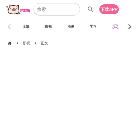
search
下载APP
chevron_left
chevron_right
sports_esports
全部
影视
动漫
学习
音乐
chevron_right
chevron_right
home
影视
正文