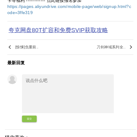
卡等福利 ------------ 点此链接报名参加
https://pages.aliyundrive.com/mobile-page/web/signup.html?c
ode=3ffe319
夸克网盘80T扩容和免费SVIP获取攻略
keyboard_arrow_left
keyboard_arrow_right
[惊悚]负重前..
刀剑神域系列全..
最新回复
提交