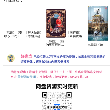
猜你喜欢：
【韩剧】《安
【环大陆剧】
【国产剧】
娜 (2022)》
《寒阳风起春
《延禧攻略
【1080P】
山境 (2026)》
(2018)》
【韩剧】《我
【韩语中字】
【1080P】
【4K】【国语
的王室死对
电视剧《炽
【6集全】
【官中/外挂中
中字】【70集
头》林智妍 许
夏》免费高清
字/三无版】
全】【124G】
南俊 张胜祖 李
1080P百度网
【共16集】
世熙 金玟锡 蔡
盘资源分享
好家当
已经汇聚上万T网友分享的资源，如果主贴和回复里的
书安 金海淑
链接失效，请尝试在站内搜索框搜索
2026/喜剧/爱
情/奇幻/已更最
新 夸克
为您整理出了最新夸克资源，微信扫一扫下面二维码查看腾讯文档或
点击
最新网盘资源
。支持搜索，持续更新，建议收藏。🙏