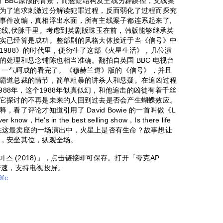
借了BBC原版的背景，而悬疑结构及主线另辟蹊径，支线案
为了追求刺激过分解读犯罪过程，反而弱化了过程而探究
事件改编，真相浮出水面，所有主线案子都连系起来了,
灰线,伏脉千里。考虑到英剧版珠玉在前，韩版能够继承英
实已经算是成功。整部剧的风格大体接近于当《信号》中
1988》的时代里，便衍生了这部《火星生活》，几位演
处理和悬念铺陈也相当准确。翻拍自英国 BBC 电视台
间，一气呵成的看完了。《穆赫兰道》版的《信号》，并且
霸道总裁的情节，简单粗暴的讲杀人和悬疑。在追凶过程
988年，这个1988年似真似幻，和他追击的凶徒有着千丝
它探讨的不再是未来的人回到过去是否会产生蝴蝶效应。
了评论才知道引用了 David Bowie 的一首叫做《L
know，He's in the best selling show，Is there life
他身在这最卖座的一场演出中，火星上是否有生命？故事想让
，安坐其位，纵观全场。
스 (2018)」，点击链接即可保存。打开「夸克AP
倍速，支持电视投屏。
9fc