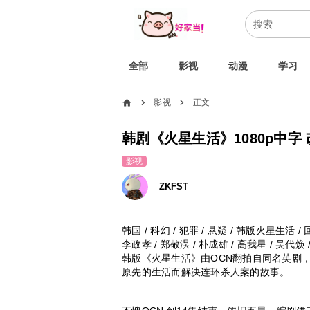
全部
影视
动漫
学习
home
影视
正文
chevron_right
chevron_right
韩剧《火星生活》1080p中字
影视
ZKFST
韩国 / 科幻 / 犯罪 / 悬疑 / 韩版火星生活 /
李政孝 / 郑敬淏 / 朴成雄 / 高我星 / 吴代焕 
韩版《火星生活》由OCN翻拍自同名英剧
原先的生活而解决连环杀人案的故事。