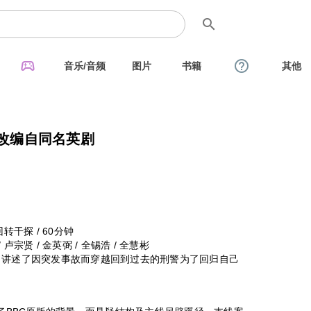
search
sports_esports
help_outline
音乐/音频
图片
书籍
其他
 改编自同名英剧
 回转干探 / 60分钟
/ 卢宗贤 / 金英弼 / 全锡浩 / 全慧彬
，讲述了因突发事故而穿越回到过去的刑警为了回归自己