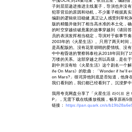
不愧OCN,到14集结束，依旧五星，编剧
子则层层递进推进主线案子，导演也并没有
犯罪背后的原因和动机，不少案子根据真实
编剧的逻辑依旧稳健,真正让人感受到草蛇
版的精髓并做到了相当高水准的本土化，确
的时空穿越侦破悬案的故事穿越到《请回答
员的表演发挥相当稳定，导演对于叙事节奏的
2003年的《火星生活》。只用了两天时
是高配版的。没有花里胡哨的爱情线、没有
中中枪昏迷的警察韩泰柱从2018年回到了1
万缕的关系。这部穿越之所以高级，是在于
剧中并没有给《火星生活》这个剧名一个解释，看
ife On Mars》的歌曲：「Wonder if he'll ever 
on Mars?」很诧异他到底是否知道，
我们看到的，我们都已经看到了。沉浸梦中
我用夸克网盘分享了「火星生活 라이프 온 마
P」，无需下载在线播放视频，畅享原画5
链接：
https://pan.quark.cn/s/b19b28a6e