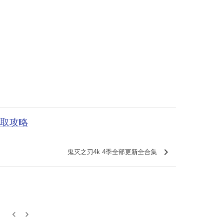
获取攻略
keyboard_arrow_right
鬼灭之刃4k 4季全部更新全合集
keyboard_arrow_left
keyboard_arrow_right