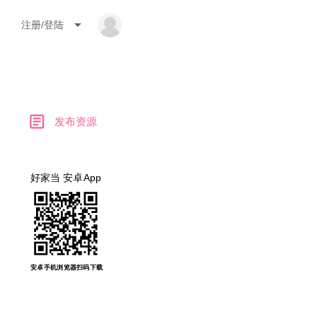
arrow_drop_down
注册/登陆
article
发布资源
好家当 安卓App
安卓手机浏览器扫码下载