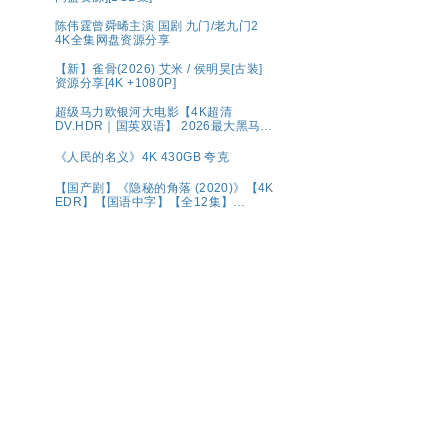
陈伟霆曾舜晞主演 国剧 九门/老九门2
4K全集网盘资源分享
【新】雀骨(2026) 艾米 / 侯明昊[古装]
资源分享[4K +1080P]
超级马力欧银河大电影【4K超清
DV.HDR｜国英双语】 2026最大黑马！
全球票房第一🏆 夸克
《人民的名义》4K 430GB 夸克
【国产剧】《隐秘的角落 (2020)》【4K
EDR】【国语中字】【全12集】
【66G】