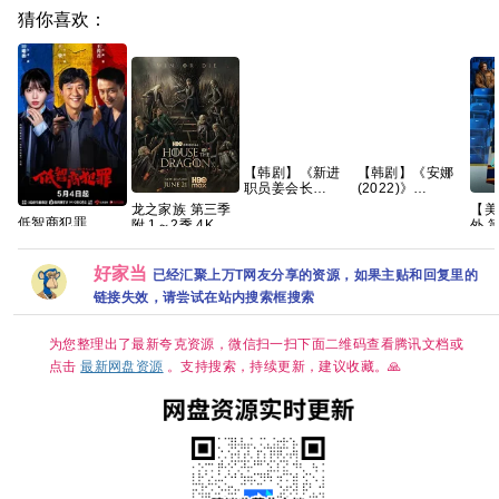
猜你喜欢：
【韩剧】《新进
【韩剧】《安娜
职员姜会长
(2022)》
(2026)》
【1080P】【韩
龙之家族 第三季
【美
【1080P】【韩
语中字】【6集
低智商犯罪
附 1～2季 4K
外 第
语中字】【共12
全】
(2026) 擒贼
WEB-
剧情 
集】
记/4K 60 50FPS
DL.DDP5.1 内嵌
又名
S01杜比音效
好家当
简繁英字幕 【单
校外
已经汇聚上万T网友分享的资源，如果主贴和回复里的
HDR HiveWeb/
集7GB左右】
链接失效，请尝试在站内搜索框搜索
内嵌简中字幕/
【单集1～3GB】
为您整理出了最新夸克资源，微信扫一扫下面二维码查看腾讯文档或
点击
最新网盘资源
。支持搜索，持续更新，建议收藏。🙏