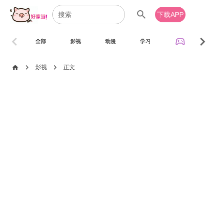
search
下载APP
chevron_left
chevron_right
sports_esports
全部
影视
动漫
学习
音乐
chevron_right
chevron_right
home
影视
正文