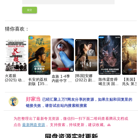
提交
猜你喜欢：
[韩国]安娜
火遮眼
血族 1-4季
长安的荔枝
陈伟霆曾舜
【美国】
(2022) 剧情
(2025) 动作
内嵌中字 高
剧版【35集
晞主演 国剧
兆头 第
裴秀智 / 郑
/ 犯罪 又名:
分 惊悚 【夸
全/4K超清
九门/老九门
(2026) 
恩彩 / 金俊
狂怒 / The
克网盘】
HDR】 【雷
2 4K全集网
/ 喜剧 / 
翰 / 朴艺荣
Furious 夸克
佳音、岳云
盘资源分享
又名: 好
又名: 第二个
好家当
已经汇聚上万T网友分享的资源，如果主贴和回复里的
鹏｜悬疑/传
最终季 
安娜 / 두 번
奇】夸克
链接失效，请尝试在站内搜索框搜索
째 안나 /
Anna 夸克
为您整理出了最新夸克资源，微信扫一扫下面二维码查看腾讯文档或
点击
最新网盘资源
。支持搜索，持续更新，建议收藏。🙏