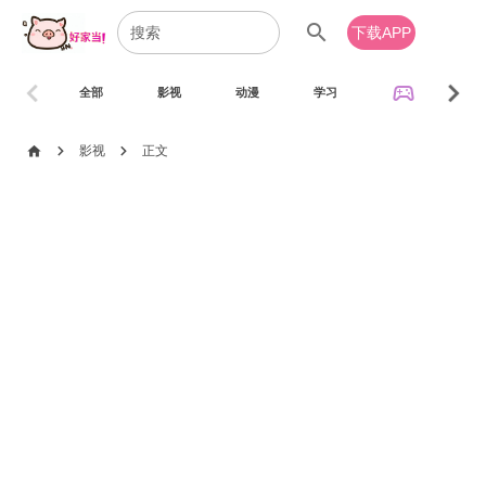
search
下载APP
chevron_left
chevron_right
sports_esports
全部
影视
动漫
学习
音乐
chevron_right
chevron_right
home
影视
正文