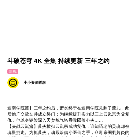
斗破苍穹 4K 全集 持续更新 三年之约
影视
小小资源树洞
迦南学院篇】三年之约后，萧炎终于在迦南学院见到了薰儿，此
后他广交挚友并成立磐门；为继续提升实力以三上云岚宗为父复
仇，他以身犯险深入天焚炼气塔吞噬陨落心炎……
【决战云岚篇】萧炎横扫云岚宗成功复仇，谁知药老的灵魂却被
魂殿掳走。为抓萧炎，魂殿暗借小医仙之手，命毒宗围剿萧炎的