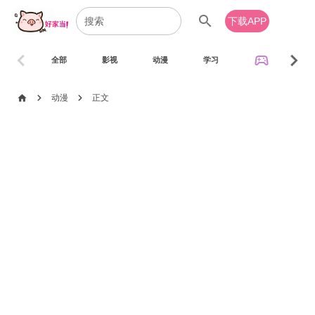
search
下载APP
chevron_left
chevron_right
sports_esports
全部
影视
动漫
学习
音乐
chevron_right
chevron_right
home
动漫
正文