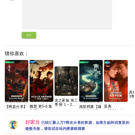
提交
猜你喜欢：
真
3季
龙之家族 第三
202
季 附 1～2季
【1
翘楚 更5-6 集
莫离
【网盘分享】
南部档案【爆
4K WEB-
【
资源
（2026）4K
雀骨(2026)全
款新剧🔥手慢
DL.DDP5.1
【
臻彩 白鹿/丞
28集国语中字
无】 【共33
内嵌简繁英字
犯
磊[中国大陆]
1080P高码艾
集/4K超清臻
幕 【单集7GB
好家当
已经汇聚上万T网友分享的资源，如果主贴和回复里的
[爱情/古装]
米侯明昊古装
彩 DV HDR】
左右】
[单集约
爱情
【张新成、丁
链接失效，请尝试在站内搜索框搜索
1.3GB]
禹兮｜奇幻/冒