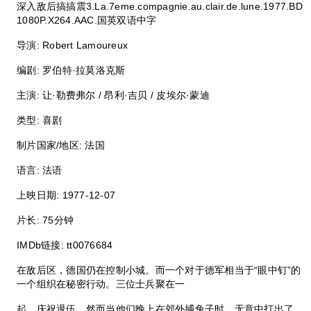
深入敌后搞搞震3.La.7eme.compagnie.au.clair.de.lune.1977.BD
1080P.X264.AAC.国英双语中字
导演: Robert Lamoureux
编剧: 罗伯特·拉莫洛克斯
主演: 让·勒费弗尔 / 昂利·吉贝 / 皮埃尔·蒙迪
类型: 喜剧
制片国家/地区: 法国
语言: 法语
上映日期: 1977-12-07
片长: 75分钟
IMDb链接: tt0076684
在敌后区，德国仍在控制小城。而一个对于德军相当于“眼中钉”的
一个组织在秘密行动。三位士兵聚在一
起，庆祝退伍。然而当他们晚上在郊外捕兔子时，无意中打出了