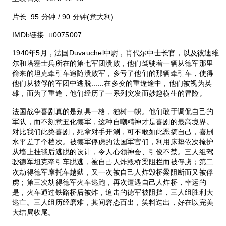
片长: 95 分钟 / 90 分钟(意大利)
IMDb链接: tt0075007
1940年5月，法国Duvauchel中尉，肖代尔中士长官，以及彼迪维
尔和塔塞士兵所在的第七军团溃败，他们驾驶着一辆从德军那里
偷来的坦克牵引车追随溃败军，多亏了他们的那辆牵引车，使得
他们从被俘的军团中逃脱......在多变的重逢途中，他们被视为英
雄，而为了重逢，他们经历了一系列突发而妙趣横生的冒险。
法国战争喜剧真的是别具一格，独树一帜。他们敢于调侃自己的
军队，而不刻意丑化德军，这种自嘲精神才是喜剧的最高境界。
对比我们此类喜剧，死拿对手开涮，可不敢如此恶搞自己，喜剧
水平差了个档次。被德军俘虏的法国军官们，利用床垫依次掩护
从墙上挂毯后逃脱的设计，令人心领神会、引俊不禁。三人组驾
驶德军坦克牵引车脱逃，被自己人炸毁桥梁阻拦而被俘虏；第二
次劫得德军摩托车越狱，又一次被自己人炸毁桥梁阻断而又被俘
虏；第三次劫得德军火车逃跑，再次遭遇自己人炸桥，幸运的
是，火车通过铁路桥后被炸，追击的德军被阻挡，三人组胜利大
逃亡。三人组历经磨难，其间窘态百出，笑料迭出，好在以完美
大结局收尾。