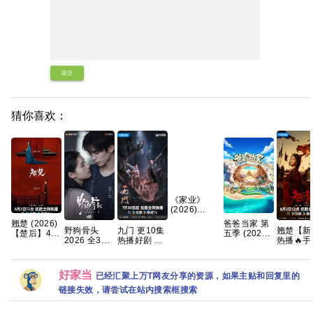
提交
猜你喜欢：
《家业‎》
(2026)
【4K】【国
翘楚‎ (2026)
爸爸当家 第
语中字】
翘楚【新
野狗骨头
九门 更10集
【楚后】4K
五季 (2026)
【夸克/百
热播🔥手
2026 全32
热播好剧 4K
HDR SDR
【更至0622
度】
无】 【共
集国语中字
高码【夸克
HQ高码率
期】[真人秀
集/4K超
1080P高清
百度网盘+】
AAC2.0 中
亲子]【综
帧+高码
资源分享
字【1～
艺】夸克网
好家当
已经汇聚上万T网友分享的资源，如果主贴和回复里的
HDR】 
6GB/集】陈
盘
都灵、周
链接失效，请尝试在站内搜索框搜索
都灵/周翊然
然｜古装
谋】夸克