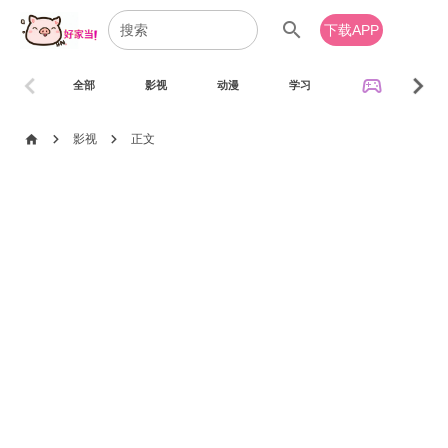
search
下载APP
chevron_left
chevron_right
sports_esports
全部
影视
动漫
学习
音乐
chevron_right
chevron_right
home
影视
正文