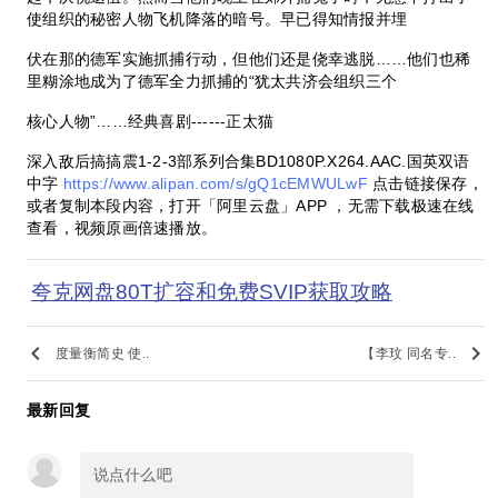
使组织的秘密人物飞机降落的暗号。早已得知情报并埋
伏在那的德军实施抓捕行动，但他们还是侥幸逃脱……他们也稀
里糊涂地成为了德军全力抓捕的“犹太共济会组织三个
核心人物”……经典喜剧------正太猫
深入敌后搞搞震1-2-3部系列合集BD1080P.X264.AAC.国英双语
中字
https://www.alipan.com/s/gQ1cEMWULwF
点击链接保存，
或者复制本段内容，打开「阿里云盘」APP ，无需下载极速在线
查看，视频原画倍速播放。
夸克网盘80T扩容和免费SVIP获取攻略
keyboard_arrow_left
keyboard_arrow_right
度量衡简史 使..
【李玟 同名专..
最新回复