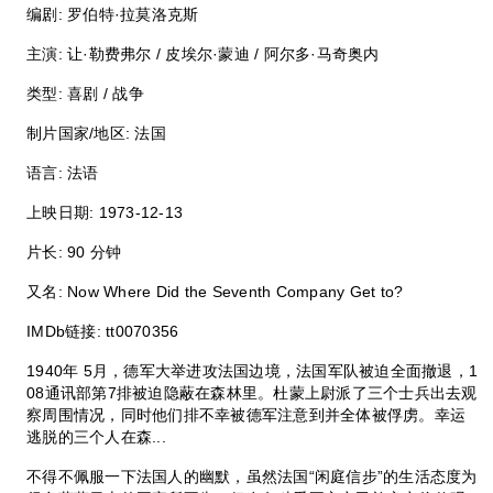
编剧: 罗伯特·拉莫洛克斯
主演: 让·勒费弗尔 / 皮埃尔·蒙迪 / 阿尔多·马奇奥内
类型: 喜剧 / 战争
制片国家/地区: 法国
语言: 法语
上映日期: 1973-12-13
片长: 90 分钟
又名: Now Where Did the Seventh Company Get to?
IMDb链接: tt0070356
1940年 5月，德军大举进攻法国边境，法国军队被迫全面撤退，1
08通讯部第7排被迫隐蔽在森林里。杜蒙上尉派了三个士兵出去观
察周围情况，同时他们排不幸被德军注意到并全体被俘虏。幸运
逃脱的三个人在森...
不得不佩服一下法国人的幽默，虽然法国“闲庭信步”的生活态度为