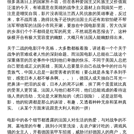
很多蒸蒸日上的国家所不齿，但在各种爱国主义民族主义价值观
泛滥的今天，有谁愿意在英雄的战争主义题材上自我搞笑一把，
注意是嘲笑自我，影片没表现法兰西人民抗敌的英雄事迹，反过
来，拿不战而逃，跑得比兔子还快的法国士兵还有欺软怕硬不帮
法军帮德军的法国小市民开涮，要放在中国电影里面，苦大仇深
的乡亲们个个不都得是红军的死党，不然就恶有恶报去了。这种
纵横开合有极大宽容度的幽默，大概只有法国人能幽默得出来。
关于二战的电影汗牛充栋，大多数都板着脸，讲述着一个个关于
战争的苦难或者人性的深刻命题。而法国电影人总能在二战这个
深重痛苦的历史事件中找到他们卑微的快乐。不同于美国人总把
自己塑造成正义的英雄，英国人总要显示自己在战争中的付出与
贵族气，中国人总是一副受害者的苦相（要么就是杀鬼子杀到手
软，感觉日本人都不够杀啊。。。），德国人成天抽自己耳光一
把鼻涕一把泪的反省，日本人的死不认帐，挨了两个蛋蛋就比真
的受害人更苦逼。法国人与他们都不同，他们总能戏虐的看待这
场人类的浩劫，无论是大家熟知的《虎口脱险》，还是这部电
影，他的轮调都是那么的诙谐，有趣，又透着种种无奈和某种真
实。（从某个方面来说跟意大利人有的一拼）
电影中的各个细节都透露的法国人对生活的热爱，与对战争的不
屑。墓地里的午餐，跳到小河里洗澡，去农户家讨吃的，调戏风
骚的女主人，开着德国装甲车招摇，威胁讨好德国人的商户，充