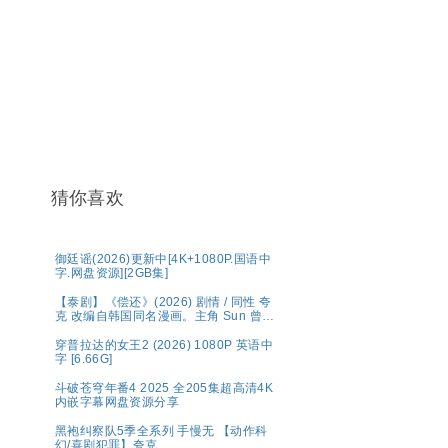
猜你喜欢
御廷谣(2026)更新中[4K+1080P.国语中
字.网盘资源][2GB集]
【泰剧】《偿还》(2026) 剧情 / 同性 夸
克 改编自韩国同名漫画。主角 Sun 曾为
高利贷者放债，生活放荡。，在娱乐圈
中展开复仇与救赎之路。
穿普拉达的女王2 (2026) 1080P 英语中
字 [6.66G]
斗破苍穹年番4 2025 全205集超高清4K
内嵌字幕网盘资源分享
黑袍纠察队5季全系列 手慢无 【动作科
幻/喜剧犯罪】夸克