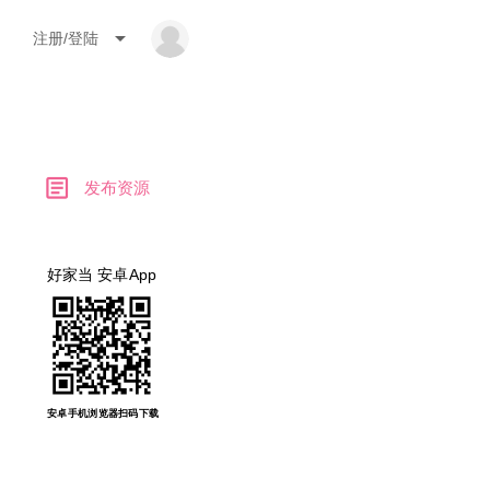
arrow_drop_down
注册/登陆
article
发布资源
好家当 安卓App
安卓手机浏览器扫码下载