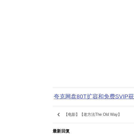
夸克网盘80T扩容和免费SVIP
keyboard_arrow_left
【电影】【老方法The Old Way】
最新回复