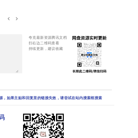
keyboard_arrow_left
keyboard_arrow_right
夸克最新资源腾讯文档
扫右边二维码查看
持续更新，建议收藏
资源，如果主贴和回复里的链接失效，请尝试在站内搜索框搜索
码