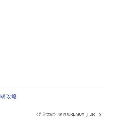
获取攻略
keyboard_arrow_right
《异星觉醒》4K原盘REMUX [HDR