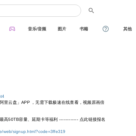
search
sports_esports
help_outline
音乐/音频
图片
书籍
其他
mt4
阿里云盘」APP ，无需下载极速在线查看，视频原画倍
TB容量、延期卡等福利 ------------ 点此链接报名
ge/web/signup.html?code=3ffe319