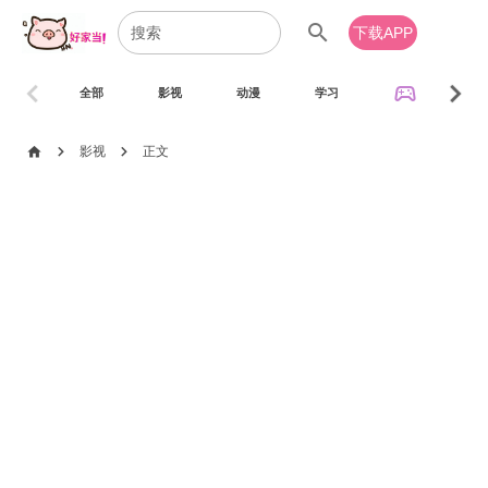
search
下载APP
chevron_left
chevron_right
sports_esports
全部
影视
动漫
学习
音乐
chevron_right
chevron_right
home
影视
正文