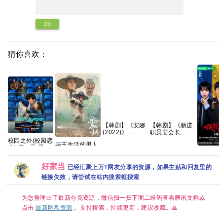
提交
猜你喜欢：
【韩剧】《安娜
【韩剧】《新进
(2022)》
职员姜会长
【1080P】【韩
(2026)》
校园之外(校园恋
与王生活的男人
语中字】【6集
【1080P】【韩
曲) 第一季 爱情/
(2026)[韩国][韩
全】
语中字】【共12
低智商
运动【全8集】
语中字中字]
集】
(2026) 
官中简繁英
[1080P] 4.27GB
好家当
大陆] [
已经汇聚上万T网友分享的资源，如果主贴和回复里的
[王骁 田
链接失效，请尝试在站内搜索框搜索
传君 董
为您整理出了最新夸克资源，微信扫一扫下面二维码查看腾讯文档或
点击
最新网盘资源
。支持搜索，持续更新，建议收藏。🙏