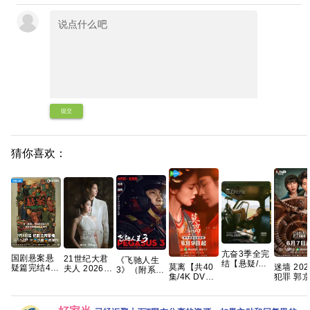
提交
猜你喜欢：
亢奋3季全完
国剧悬案悬
21世纪大君
《飞驰人生
结【悬疑/犯
莫离‎【共40
迷墙 202
疑篇完结4K
夫人 2026
3》（附系
罪】手慢无
集/4K DV
犯罪 郭
高清 国剧
韩剧 更09集
列）沈腾 尹
🈲 爆款神剧
HDR】手慢
任素汐 
《悬案》全
内嵌中字
正 黄景瑜 张
最终季来了
无 三无千金
最新 夸
集上线 王传
【夸克百度
本煜 魏翔 沙
😍 俊男靓
许配废物王
君江奇霖杨
网盘+】
溢 范丞丞 孙