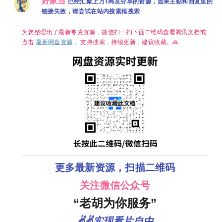
好家当
已经汇聚上万T网友分享的资源，如果主贴和回复里的
女！美不胜
爷 夸克
烁主演
艺洲2026/剧
收！💋 养眼
链接失效，请尝试在站内搜索框搜索
情/喜剧/运
养心！尺渡
动/4K电影
飞起😍 夸克
夸克
为您整理出了最新夸克资源，微信扫一扫下面二维码查看腾讯文档或
点击
最新网盘资源
。支持搜索，持续更新，建议收藏。🙏
更多最新资源，扫描二维码
关注微信公众号
“老胡为你服务”
✌✌实现看片自由