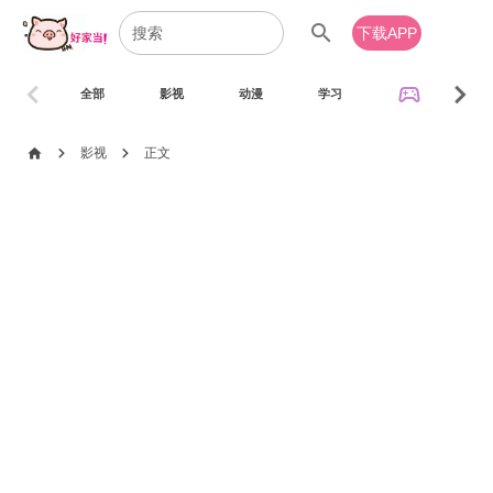
search
下载APP
chevron_left
chevron_right
sports_esports
全部
影视
动漫
学习
音乐
chevron_right
chevron_right
home
影视
正文