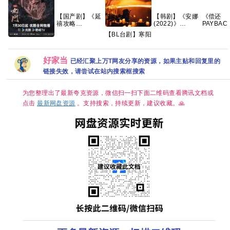
【国产剧】《延
【韩剧】《安娜
《偿还
禧攻略
(2022)》
PAYBAC
(2018)》
【1080P】【韩
(2026)
【BL台剧】寒阳
【4K】【国语中
语中字】【6集
性|豆瓣8.
风起春山境
九门(2026)更新
字】【70集全】
全】
盘资源
2026 春山境 爱
中[4K+1080P.
【124G】
情同性 刘竞屿
国语中字网盘资
好家当
已经汇聚上万T网友分享的资源，如果主贴和回复里的
熊艺文 国语中字
源][1GB集]
已更最新 夸克
链接失效，请尝试在站内搜索框搜索
为您整理出了最新夸克资源，微信扫一扫下面二维码查看腾讯文档或
点击
最新网盘资源
。支持搜索，持续更新，建议收藏。🙏