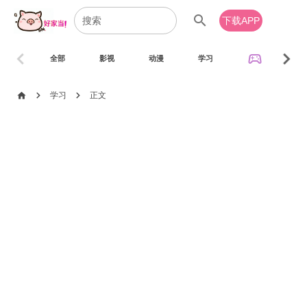
search
下载APP
chevron_left
chevron_right
sports_esports
全部
影视
动漫
学习
音乐
chevron_right
chevron_right
home
学习
正文