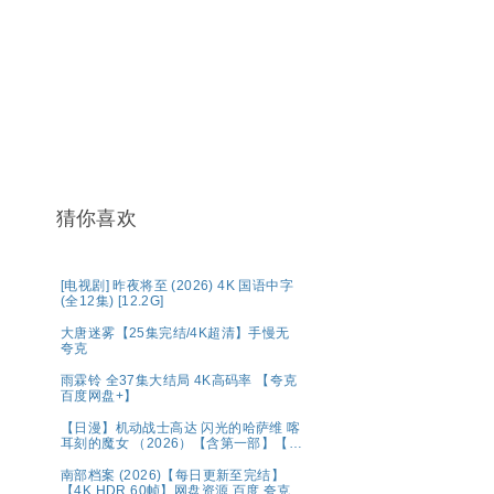
猜你喜欢
[电视剧] 昨夜将至 (2026) 4K 国语中字
(全12集) [12.2G]
大唐迷雾【25集完结/4K超清】手慢无
夸克
雨霖铃 全37集大结局 4K高码率 【夸克
百度网盘+】
【日漫】机动战士高达 闪光的哈萨维 喀
耳刻的魔女 （2026）【含第一部】【剧
情 / 科幻】【内嵌中字】【豆瓣：8.1】
夸克
南部档案 (2026)【每日更新至完结】
【4K HDR 60帧】网盘资源 百度 夸克