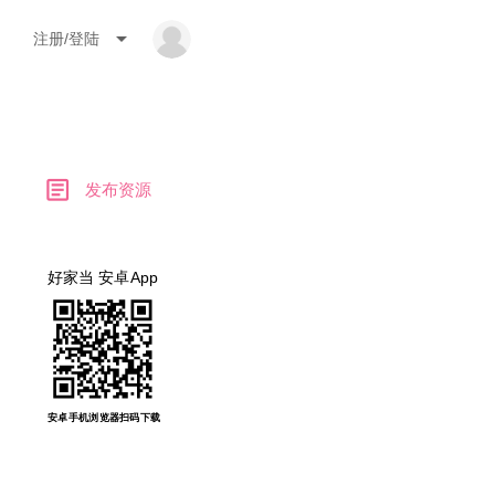
arrow_drop_down
注册/登陆
article
发布资源
好家当 安卓App
安卓手机浏览器扫码下载