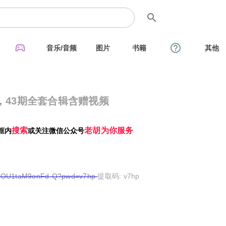
search
sports_esports
help_outline
音乐/音频
图片
书籍
其他
，43期全套合辑含赠视频
搜索
老胡为你服务
框内
或关注微信公众号
8v-IOU1taM9onFd-Q?pwd=v7hp
提取码: v7hp