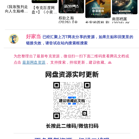
《我靠预判走
【夸克百度网
向人生巅峰》
盘+】《小黄人
AI短剧，共99
与大怪兽
权欲之巅
南部档案‎
集，2026年热
2026》+神偷
(2026)【全10
长安的荔枝 剧
(2026) 4K
播 夸克网盘
奶爸1-4部+两
集】
版【35集
HDR DV杜比
部番外前传系
【1080p】
全/4K超清
视界 高码率
列原盘
【韩语】【中
HDR】 【雷佳
好家当
60帧
已经汇聚上万T网友分享的资源，如果主贴和回复里的
REMUX国英
文字幕】
音、岳云鹏｜
DDP5.1&AAC2
链接失效，请尝试在站内搜索框搜索
【13.7G】惊
悬疑/传奇】夸
简中字幕【1～
悚 悬疑 」
克
5GB/集】张新
成/丁禹兮
为您整理出了最新夸克资源，微信扫一扫下面二维码查看腾讯文档或
点击
最新网盘资源
。支持搜索，持续更新，建议收藏。🙏