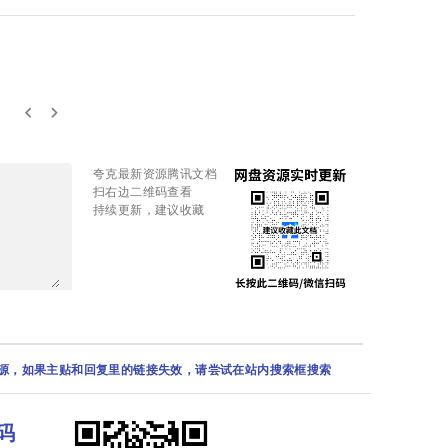
keyboard_arrow_left
keyboard_arrow_right
夸克最新资源腾讯文档
扫右边二维码查看
持续更新，建议收藏
资源，如果主贴和回复里的链接失效，请尝试在站内搜索框搜索
码