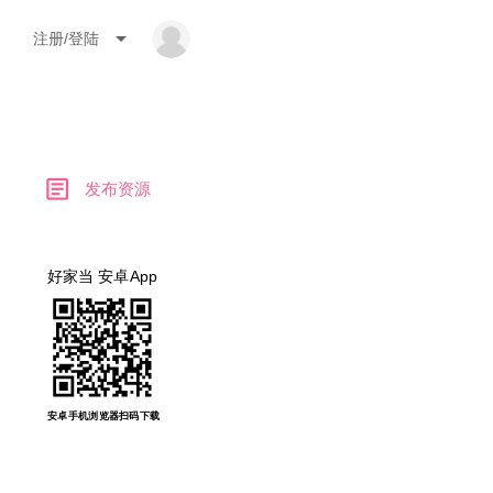
arrow_drop_down
注册/登陆
article
发布资源
好家当 安卓App
安卓手机浏览器扫码下载