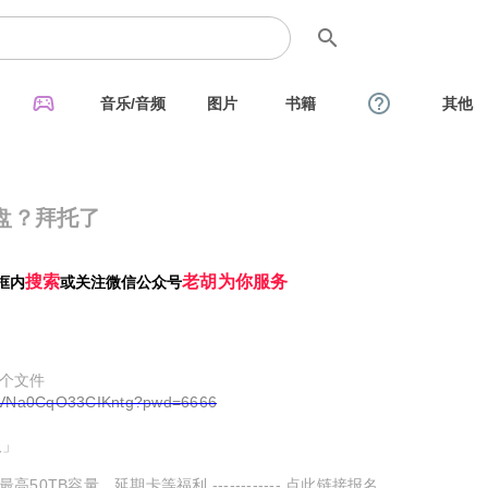
search
sports_esports
help_outline
音乐/音频
图片
书籍
其他
盘？拜托了
搜索
老胡为你服务
框内
或关注微信公众号
4个文件
KyVNa0CqO33CIKntg?pwd=6666
取」
TB容量、延期卡等福利 ------------ 点此链接报名