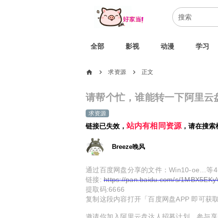
全部
影视
动漫
学习
home
求资源
正文
chevron_right
chevron_right
请帮个忙，谁能转一下阿里云
求资源
站内有相同资源
链接已失效，
，请在搜索
Breeze晚风
通过百度网盘分享的文件：Win10-oe…等
链接:
https://pan.baidu.com/s/1MBX5E
提取码:6666
复制这段内容打开「百度网盘APP 即可获
邀请你加入阿里云盘达人招募计划，参与享最高50