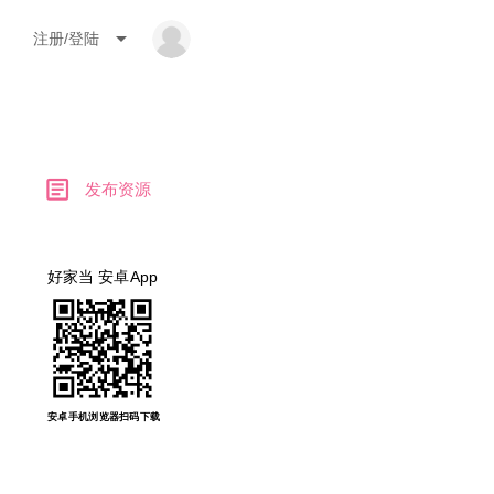
arrow_drop_down
注册/登陆
article
发布资源
好家当 安卓App
安卓手机浏览器扫码下载