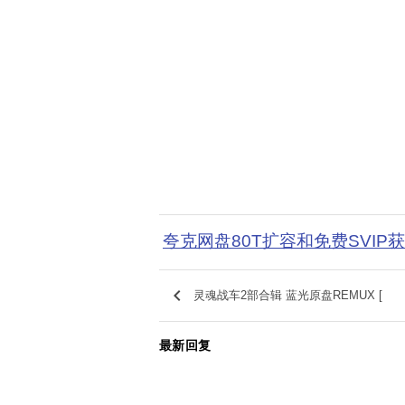
夸克网盘80T扩容和免费SVIP
keyboard_arrow_left
灵魂战车2部合辑 蓝光原盘REMUX [
最新回复