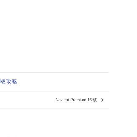
获取攻略
keyboard_arrow_right
Navicat Premium 16 破