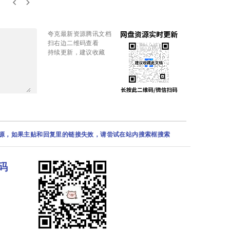
keyboard_arrow_left
keyboard_arrow_right
夸克最新资源腾讯文档
扫右边二维码查看
持续更新，建议收藏
资源，如果主贴和回复里的链接失效，请尝试在站内搜索框搜索
码