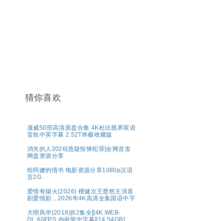
猜你喜欢
漫威50部高清原盘合集 4K杜比视界双语
音轨中英字幕 2.52T终极收藏版
消失的人2026[悬疑惊悚犯罪]全网首发
网盘资源分享
给阿嬷的情书 电影资源分享1080p汉语
言2G
爱情有烟火(2026) 檀健次王楚然主演喜
剧爱情剧，2026年4K高清全集国语中字
大明风华(2019)[62集全][4K.WEB-
DL.60FPS.内嵌简中字幕][14.54GB]