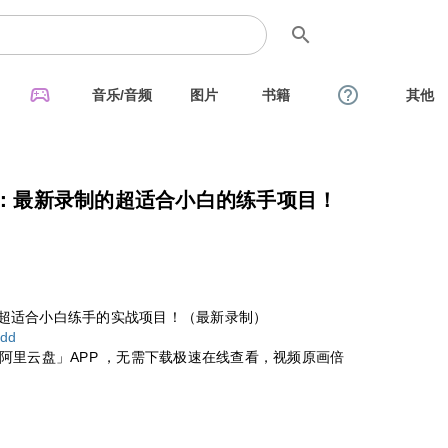
search
sports_esports
help_outline
音乐/音频
图片
书籍
其他
案例：最新录制的超适合小白的练手项目！
例，超适合小白练手的实战项目！（最新录制）
xdd
阿里云盘」APP ，无需下载极速在线查看，视频原画倍