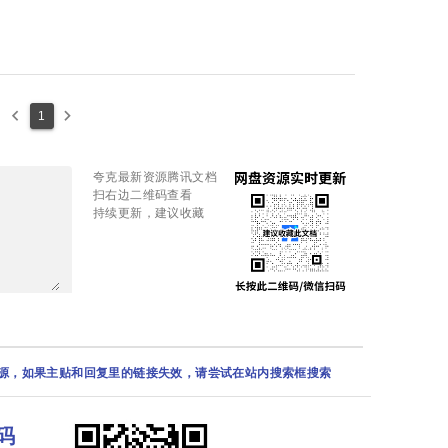
keyboard_arrow_left
keyboard_arrow_right
1
夸克最新资源腾讯文档
扫右边二维码查看
持续更新，建议收藏
资源，如果主贴和回复里的链接失效，请尝试在站内搜索框搜索
码