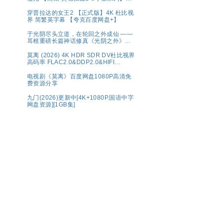
克
穿普拉达的女王2 【正式版】4K 杜比视
界 简繁英字幕 【夸克百度网盘+】
于光阴尽头立道，在轮回之外成仙 ——
耳根重磅长篇神话修真《光阴之外》典
藏完整版
莫离‎ (2026) 4K HDR SDR DV杜比视界
高码率 FLAC2.0&DDP2.0&HIFI
5Audio 简中字幕 白鹿/丞磊【单集1～
6GB】
电视剧《莫离》百度网盘1080P高清免
费资源分享
九门(2026)更新中[4K+1080P.国语中字
网盘资源][1GB集]