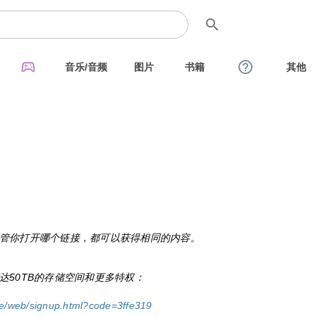
search
sports_esports
help_outline
音乐/音频
图片
书籍
其他
管你打开哪个链接，都可以获得相同的内容。
达50TB的存储空间和更多特权：
ge/web/signup.html?code=3ffe319