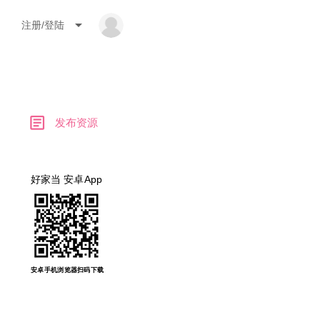
arrow_drop_down
注册/登陆
article
发布资源
好家当 安卓App
安卓手机浏览器扫码下载