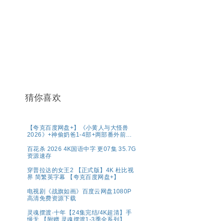
猜你喜欢
【夸克百度网盘+】《小黄人与大怪兽
2026》+神偷奶爸1-4部+两部番外前传
系列原盘REMUX国英
百花杀 2026 4K国语中字 更07集 35.7G
资源速存
穿普拉达的女王2 【正式版】4K 杜比视
界 简繁英字幕 【夸克百度网盘+】
电视剧《战旗如画》百度云网盘1080P
高清免费资源下载
灵魂摆渡·十年【24集完结/4K超清】手
慢无 【附赠 灵魂摆渡1-3季全系列】夸