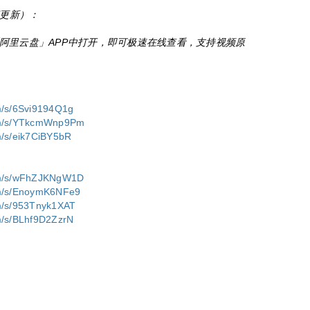
期更新）：
阿里云盘」APP中打开，即可极速在线查看，支持视频原
om/s/6Svi9194Q1g
com/s/YTkcmWnp9Pm
m/s/eik7CiBY5bR
com/s/wFhZJKNgW1D
com/s/EnoymK6NFe9
om/s/953Tnyk1XAT
om/s/BLhf9D2ZzrN