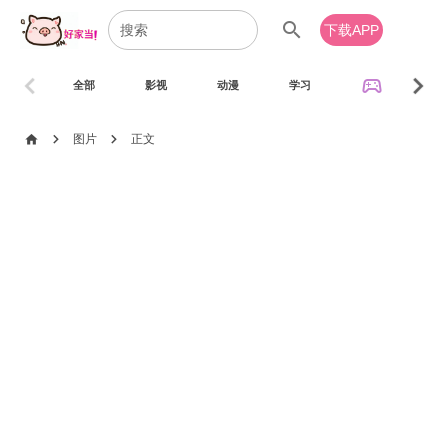
search
下载APP
chevron_left
chevron_right
sports_esports
全部
影视
动漫
学习
音乐
chevron_right
chevron_right
home
图片
正文