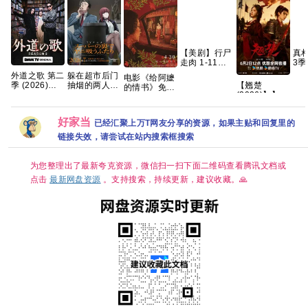
【美剧】行尸
真相
走肉 1-11季
3季
1080p 英语中
202
外道之歌 第二
躲在超市后门
电影《给阿嬷
字 255g
【1
【翘楚
季 (2026)
抽烟的两人
的情书》免费
【
(2026)】】
【附1~2季】
2026 内封中
高清观看
【2
【24集持续更
剧情 / 悬疑 又
字
1080P百度网
犯
新】【1080P
名: 外道の歌
盘资源
好家当
已经汇聚上万T网友分享的资源，如果主贴和回复里的
高码】【国语
2 夸克
中字】【单
链接失效，请尝试在站内搜索框搜索
集/0.9G】
【大陆：剧情
】【主演: 陈
为您整理出了最新夸克资源，微信扫一扫下面二维码查看腾讯文档或
都灵 / 周翊
点击
最新网盘资源
。支持搜索，持续更新，建议收藏。🙏
然】