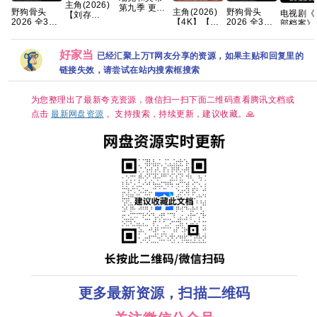
主角(2026)
第九季 更1
野狗骨头
主角(2026)
野狗骨头
电视剧《
【刘存
集 官中简繁
2026 全32
【4K】【国
2026 全32
部档案》
浩】/4k高码
集国语中字
语中字】
集国语中字
费高清
画质/简中字
1080P高清
【夸克】
1080P高清
1080P
幕/夸克/百度
资源分享
资源分享
网盘资源
好家当
网盘资源
已经汇聚上万T网友分享的资源，如果主贴和回复里的
享
【单集1～
链接失效，请尝试在站内搜索框搜索
3GB】
为您整理出了最新夸克资源，微信扫一扫下面二维码查看腾讯文档或
点击
最新网盘资源
。支持搜索，持续更新，建议收藏。🙏
更多最新资源，扫描二维码