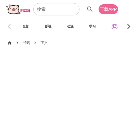
search
下载APP
chevron_left
chevron_right
sports_esports
全部
影视
动漫
学习
音乐
chevron_right
chevron_right
home
书籍
正文