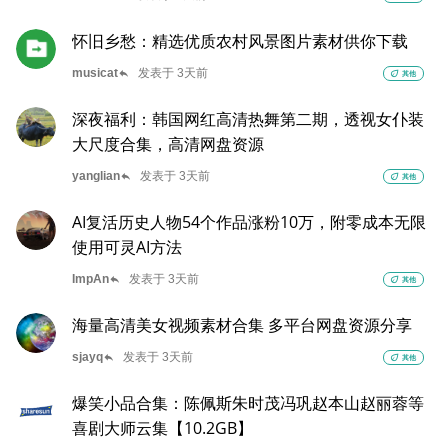
怀旧乡愁：精选优质农村风景图片素材供你下载
reply
musicat
发表于 3天前
eco
其他
深夜福利：韩国网红高清热舞第二期，透视女仆装
大尺度合集，高清网盘资源
reply
yanglian
发表于 3天前
eco
其他
AI复活历史人物54个作品涨粉10万，附零成本无限
使用可灵AI方法
reply
ImpAn
发表于 3天前
eco
其他
海量高清美女视频素材合集 多平台网盘资源分享
reply
sjayq
发表于 3天前
eco
其他
爆笑小品合集：陈佩斯朱时茂冯巩赵本山赵丽蓉等
喜剧大师云集【10.2GB】