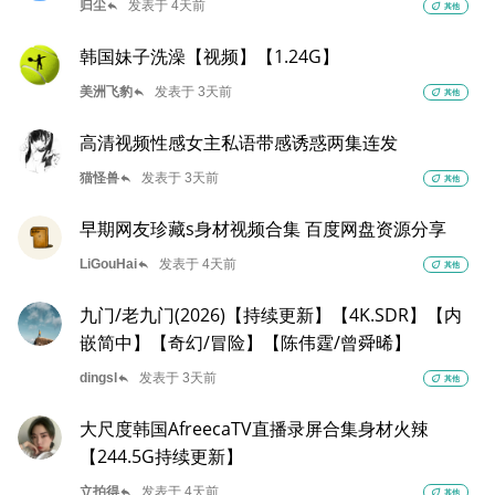
reply
归尘
发表于 4天前
eco
其他
韩国妹子洗澡【视频】【1.24G】
reply
美洲飞豹
发表于 3天前
eco
其他
高清视频性感女主私语带感诱惑两集连发
reply
猫怪兽
发表于 3天前
eco
其他
早期网友珍藏s身材视频合集 百度网盘资源分享
reply
LiGouHai
发表于 4天前
eco
其他
九门/老九门(2026)【持续更新】【4K.SDR】【内
嵌简中】【奇幻/冒险】【陈伟霆/曾舜晞】
reply
dingsl
发表于 3天前
eco
其他
大尺度韩国AfreecaTV直播录屏合集身材火辣
【244.5G持续更新】
reply
立拍得
发表于 4天前
eco
其他