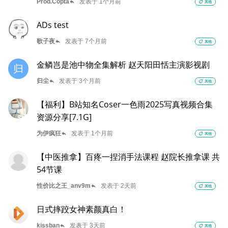
reply
Prod.Copta
发表于 1个月前
eco
其他
ADs test
reply
歌子夜
发表于 7个月前
eco
其他
金鳞岂是池中物全集解析 赵天阳田恬主演影视剧
归
reply
归尘
发表于 3个月前
eco
其他
【福利】B站知名Coser一色雨2025写真视频合集
资源分享[7.1G]
reply
为伊疯狂
发表于 1个月前
eco
其他
【中医推拿】百疼一捏消手法课程 赵院长推拿课 共
54节课
reply
性价比之王_anv9m
发表于 2天前
eco
其他
日式摔跤女神素颜真白！
reply
kissban
发表于 3天前
eco
其他