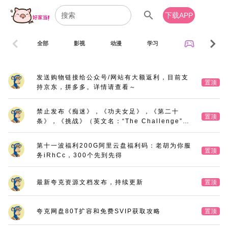
search
下载APP
chevron_left
chevron_right
sports_esports
全部
影视
动漫
学习
音乐
发送购物链接给公众号/网站有大额返利，目前支
置顶
持京东，拼多多。详情请查看～
禁止发布《痴迷》，《功夫女足》，《第二十
置顶
条》，《挑战》（英文名：“The Challenge”，
又名：《深空拯救者》），《三大队》电影版
第十一波福利200G阿里云盘福利码：老胡为你服
置顶
务iRhCc，300个先到先得
最新夸克资源文档发布，持续更新
置顶
夸克网盘80T扩容和免费SVIP获取攻略
置顶