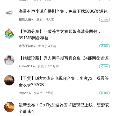
海量有声小说广播剧合集，免费下载500G资源包
reply
相思无用
发表于 4天前
eco
其他
【资源分享】斗破苍穹玄衣师娘高清美图包，
391MB网盘存档
reply
木秀于林k
发表于 4天前
eco
其他
【绝版珍藏】秀人网早期写真合集134部网盘资源
reply
sun---911
发表于 4个月前
eco
其他
【干货】B站大佬充电视频合集，李唐yo、戎震等
全收录397GB
reply
ImpAn
发表于 27天前
eco
其他
最新发布！Go Fly加速器安卓版现已上线，资源安
全请速存