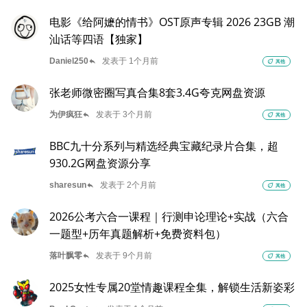
电影《给阿嬷的情书》OST原声专辑 2026 23GB 潮
汕话等四语【独家】
reply
Daniel250
发表于 1个月前
eco
其他
张老师微密圈写真合集8套3.4G夸克网盘资源
reply
为伊疯狂
发表于 3个月前
eco
其他
BBC九十分系列与精选经典宝藏纪录片合集，超
930.2G网盘资源分享
reply
sharesun
发表于 2个月前
eco
其他
2026公考六合一课程｜行测申论理论+实战（六合
一题型+历年真题解析+免费资料包）
reply
落叶飘零
发表于 9个月前
eco
其他
2025女性专属20堂情趣课程全集，解锁生活新姿彩