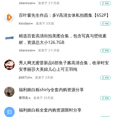
reply
sharesun
发表于 1个月前
eco
其他
百叶窗先生作品：多V高清女体私拍图集【652P】
reply
kissban
发表于 3天前
eco
其他
精选百套高清街拍美图合集，包含写真与壁纸素
材，资源总大小126.7GB
reply
sharesun
发表于 1个月前
eco
其他
秀人网尤蜜荟新品6部鱼子酱高清合集，收录时安
安李丽莎大美妞儿心上可王羽纯
reply
jht0714
发表于 3天前
eco
其他
福利姬白栎shirly全套内购资源分享
reply
寒羽良
发表于 15天前
eco
其他
福利姬白栎全套内购资源限时分享
归